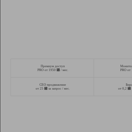
Премиум доступ
Монито
⃏
PRO от 1950
/ мес.
PRO от
СЕО продвижение
Бир
⃏
⃏
от 25
за запрос / мес.
от 0,2