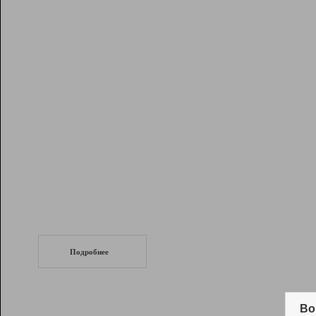
Рейтинг
Инструменты
Разработчикам
Партнерская
программа
Помощь
СеоТраф
Запустите
продвижение сайта
c LinkPad.
Подробнее
Вывод и удержание в ТОП10 выдачи
поисковых систем
Во