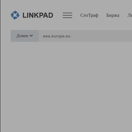
СеоТраф
Биржа
Л
Сервисы
Домен
СеоТраф
Монитор
Биржа
Pro
Линк+
Ресурсы
Вебмастер