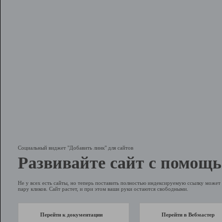
Социальный виджет "Добавить линк" для сайтов
Развивайте сайт с помощь
Не у всех есть сайты, но теперь поставить полностью индексируемую ссылку может 
пару кликов. Сайт растет, и при этом ваши руки остаются свободными.
Перейти к документации
Перейти в Вебмастер