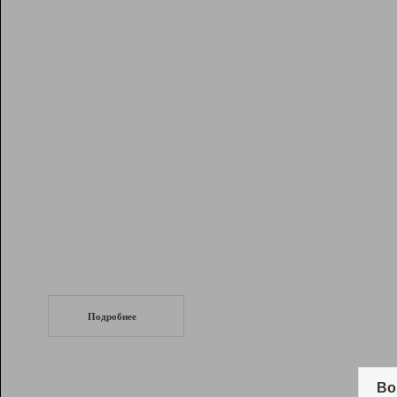
Рейтинг
Инструменты
Разработчикам
Партнерская
программа
Помощь
СеоТраф
Запустите
продвижение сайта
c LinkPad.
Подробнее
Вывод и удержание в ТОП10 выдачи
поисковых систем
Во