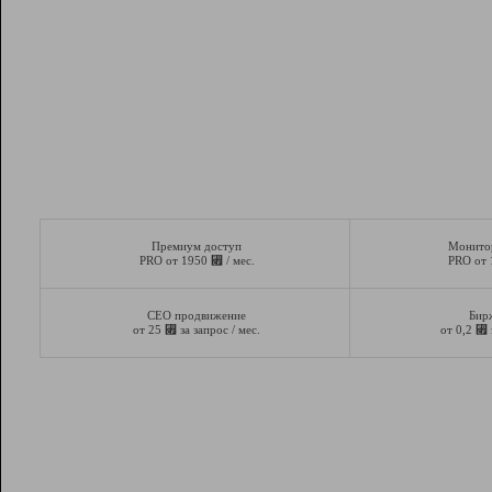
Премиум доступ
Монито
⃏
PRO от 1950
/ мес.
PRO от
СЕО продвижение
Бир
⃏
⃏
от 25
за запрос / мес.
от 0,2