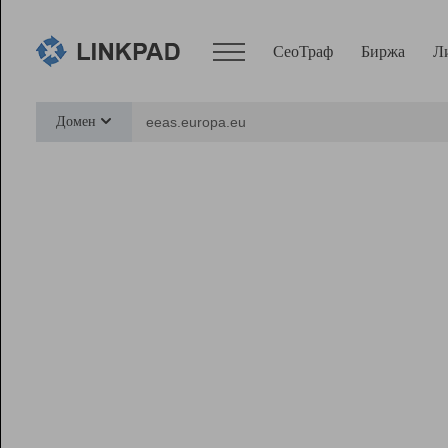
СеоТраф
Биржа
Л
Сервисы
Домен
СеоТраф
Монитор
Биржа
Pro
Линк+
Ресурсы
Вебмастер