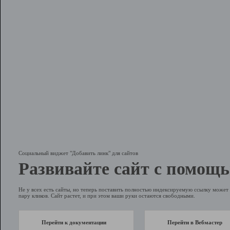
Социальный виджет "Добавить линк" для сайтов
Развивайте сайт с помощь
Не у всех есть сайты, но теперь поставить полностью индексируемую ссылку может 
пару кликов. Сайт растет, и при этом ваши руки остаются свободными.
Перейти к документации
Перейти в Вебмастер