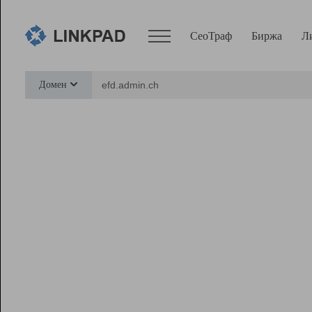
СеоТраф
Биржа
Л
Сервисы
Домен
СеоТраф
Монитор
Биржа
Pro
Линк+
Ресурсы
Вебмастер