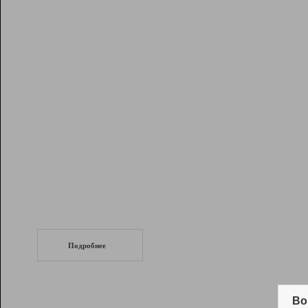
Рейтинг
Инструменты
Разработчикам
Партнерская
программа
Помощь
СеоТраф
Запустите
продвижение сайта
c LinkPad.
Подробнее
Вывод и удержание в ТОП10 выдачи
поисковых систем
Во