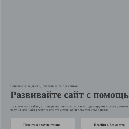
Социальный виджет "Добавить линк" для сайтов
Развивайте сайт с помощь
Не у всех есть сайты, но теперь поставить полностью индексируемую ссылку может 
пару кликов. Сайт растет, и при этом ваши руки остаются свободными.
Перейти к документации
Перейти в Вебмастер