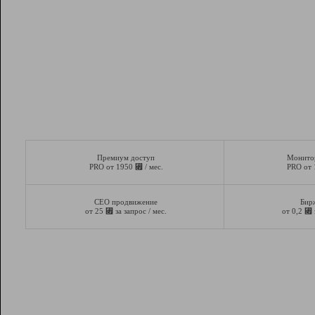
Премиум доступ
Монито
⃏
PRO от 1950
/ мес.
PRO от
СЕО продвижение
Бир
⃏
⃏
от 25
за запрос / мес.
от 0,2