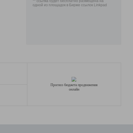
** ссылка будет бесплатно размещена на
одной из площадок в Бирже ссылок Linkpad
Прогноз бюджета продвижения
онлайн