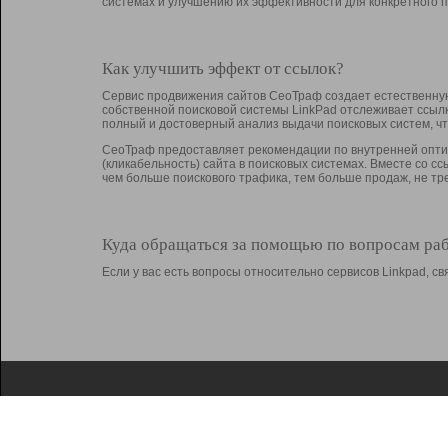
системах и улучшению их эффективности для конкретного п
Как улучшить эффект от ссылок?
Сервис продвижения сайтов СеоТраф создает естественную
собственной поисковой системы LinkPad отслеживает ссыл
полный и достоверный анализ выдачи поисковых систем, ч
СеоТраф предоставляет рекомендации по внутренней оптим
(кликабельность) сайта в поисковых системах. Вместе со с
чем больше поискового трафика, тем больше продаж, не 
Куда обращаться за помощью по вопросам ра
Если у вас есть вопросы относительно сервисов Linkpad, 
О Linkpad
Поддержка