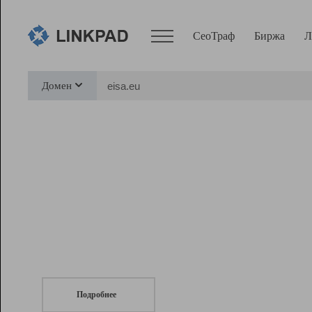
СеоТраф
Биржа
Л
Сервисы
Домен
СеоТраф
Монитор
Биржа
Pro
Линк+
СеоТраф
Запустите
продвижение сайта
c LinkPad.
Ресурсы
Вебмастер
Подробнее