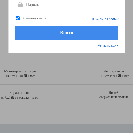
Пароль
Запомнить меня
Забыли пароль?
Регистрация
Мониторинг позиций
Инструменты
⃏
⃏
PRO от 1950
/ мес.
PRO от 1950
/ мес.
Биржа ссылок
Линк+
⃏
социальный плагин
от 0,2
за ссылку / мес.