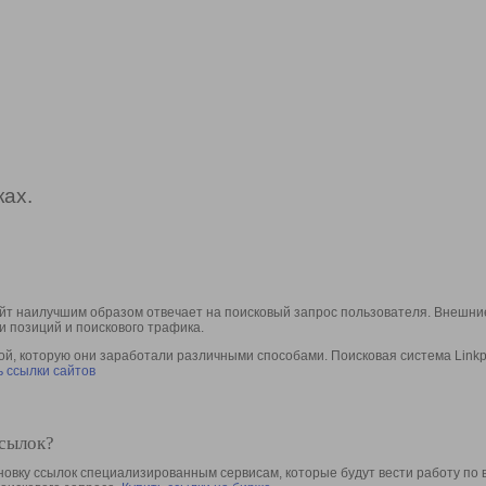
ах.
йт наилучшим образом отвечает на поисковый запрос пользователя. Внешние
и позиций и поискового трафика.
, которую они заработали различными способами. Поисковая система Linkpa
 ссылки сайтов
ссылок?
овку ссылок специализированным сервисам, которые будут вести работу по 