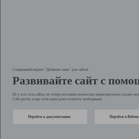
Социальный виджет "Добавить линк" для сайтов
Развивайте сайт с помо
Не у всех есть сайты, но теперь поставить полностью индексируемую ссылку мо
Сайт растет, и при этом ваши руки остаются свободными.
Перейти к документации
Перейти в Вебма