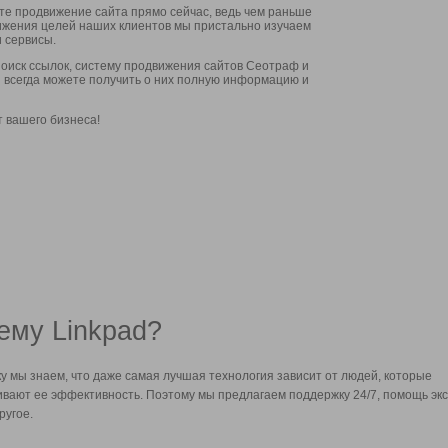
ите продвижение сайта прямо сейчас, ведь чем раньше
стижения целей наших клиентов мы пристально изучаем
 сервисы.
оиск ссылок, систему продвижения сайтов Сеотраф и
вы всегда можете получить о них полную информацию и
т вашего бизнеса!
ему Linkpad?
у мы знаем, что даже самая лучшая технология зависит от людей, которые
вают ее эффективность. Поэтому мы предлагаем поддержку 24/7, помощь экс
ругое.