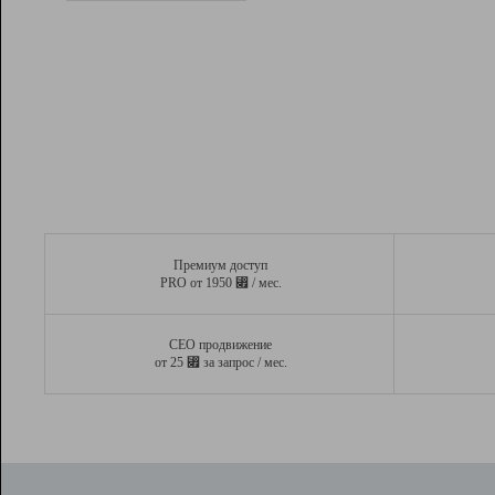
Рейтинг
Вывод и удержание в ТОП10 выдачи
поисковых систем
Инструменты
Разработчикам
Партнерская
программа
Помощь
Премиум доступ
⃏
PRO от 1950
/ мес.
СЕО продвижение
⃏
от 25
за запрос / мес.