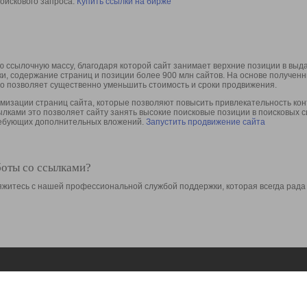
оискового запроса.
Купить ссылки на бирже
 ссылочную массу, благодаря которой сайт занимает верхние позиции в выд
ки, содержание страниц и позиции более 900 млн сайтов. На основе получе
то позволяет существенно уменьшить стоимость и сроки продвижения.
изации страниц сайта, которые позволяют повысить привлекательность конт
сылками это позволяет сайту занять высокие поисковые позиции в поисковых 
требующих дополнительных вложений.
Запустить продвижение сайта
боты со ссылками?
свяжитесь с нашей профессиональной службой поддержки, которая всегда рада
Ресурсы