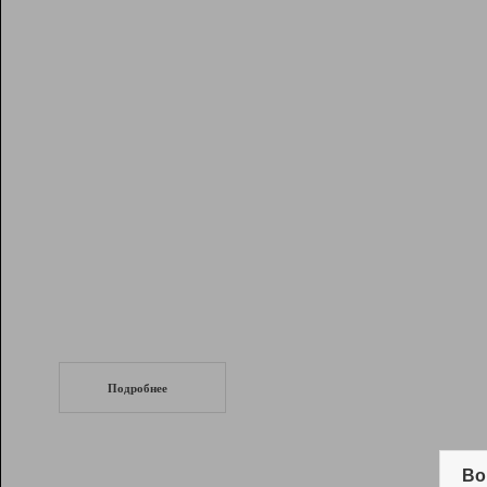
Рейтинг
Инструменты
Разработчикам
Партнерская
программа
Помощь
СеоТраф
Запустите
продвижение сайта
c LinkPad.
Подробнее
Вывод и удержание в ТОП10 выдачи
поисковых систем
Во