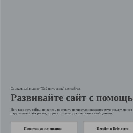
Социальный виджет "Добавить линк" для сайтов
Развивайте сайт с помощь
Не у всех есть сайты, но теперь поставить полностью индексируемую ссылку может 
пару кликов. Сайт растет, и при этом ваши руки остаются свободными.
Перейти к документации
Перейти в Вебмастер