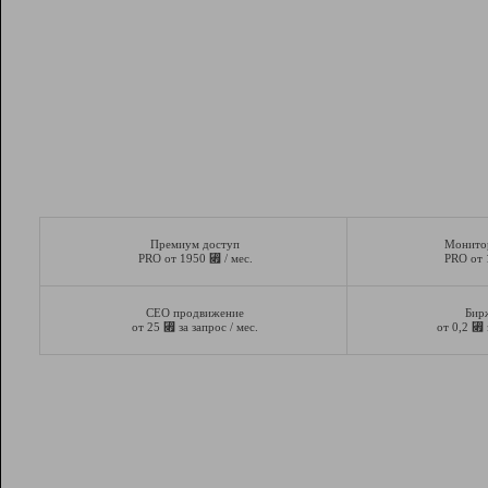
Премиум доступ
Монито
⃏
PRO от 1950
/ мес.
PRO от
СЕО продвижение
Бир
⃏
⃏
от 25
за запрос / мес.
от 0,2