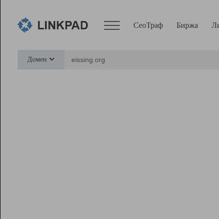
СеоТраф
Биржа
Л
Сервисы
Домен
СеоТраф
Монитор
Биржа
Pro
Линк+
Ресурсы
Вебмастер