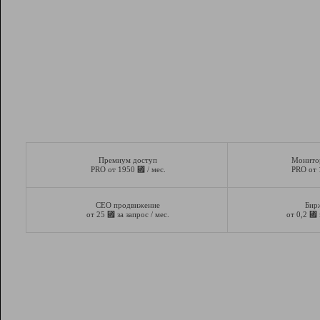
Премиум доступ
Монито
⃏
PRO от 1950
/ мес.
PRO от
СЕО продвижение
Бир
⃏
⃏
от 25
за запрос / мес.
от 0,2