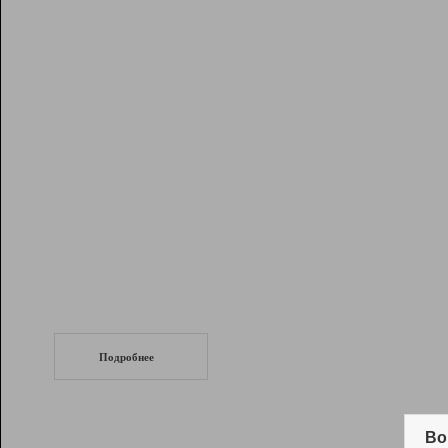
Рейтинг
Инструменты
Разработчикам
Партнерская
программа
Помощь
СеоТраф
Запустите
продвижение сайта
c LinkPad.
Подробнее
Вывод и удержание в ТОП10 выдачи
поисковых систем
Во