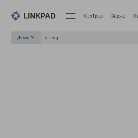
СеоТраф
Биржа
Л
Сервисы
Домен
СеоТраф
Монитор
Биржа
Pro
Линк+
Ресурсы
Вебмастер