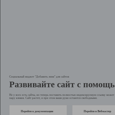
Социальный виджет "Добавить линк" для сайтов
Развивайте сайт с помощь
Не у всех есть сайты, но теперь поставить полностью индексируемую ссылку может 
пару кликов. Сайт растет, и при этом ваши руки остаются свободными.
Перейти к документации
Перейти в Вебмастер