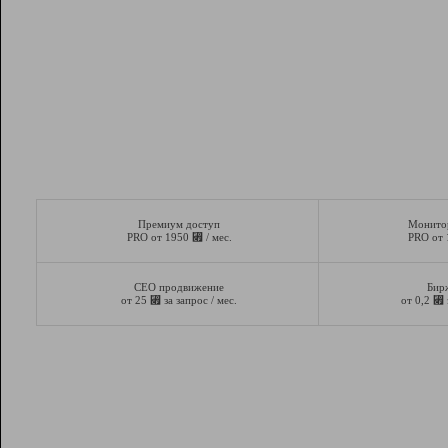
Премиум доступ
Монито
⃏
PRO от 1950
/ мес.
PRO от
СЕО продвижение
Бир
⃏
⃏
от 25
за запрос / мес.
от 0,2