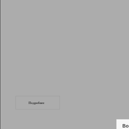
Рейтинг
Инструменты
Разработчикам
Партнерская
программа
Помощь
СеоТраф
Запустите
продвижение сайта
c LinkPad.
Подробнее
Вывод и удержание в ТОП10 выдачи
поисковых систем
Во