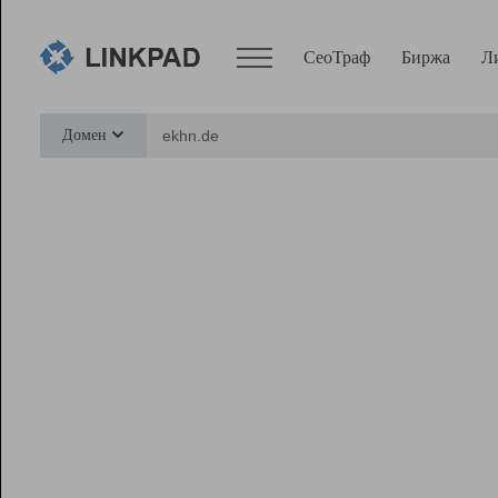
СеоТраф
Биржа
Л
Сервисы
Домен
СеоТраф
Монитор
Биржа
Pro
Линк+
Ресурсы
Вебмастер