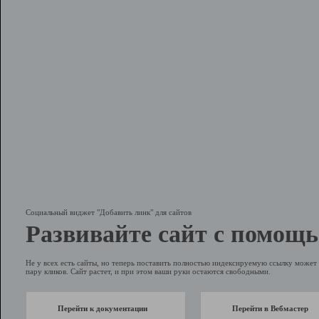
Социальный виджет "Добавить линк" для сайтов
Развивайте сайт с помощь
Не у всех есть сайты, но теперь поставить полностью индексируемую ссылку может 
пару кликов. Сайт растет, и при этом ваши руки остаются свободными.
Перейти к документации
Перейти в Вебмастер