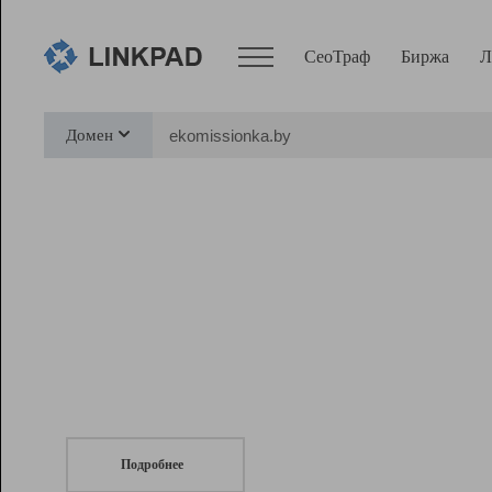
СеоТраф
Биржа
Л
Сервисы
Домен
СеоТраф
Монитор
Биржа
Pro
Линк+
СеоТраф
Запустите
продвижение сайта
c LinkPad.
Ресурсы
Вебмастер
Подробнее