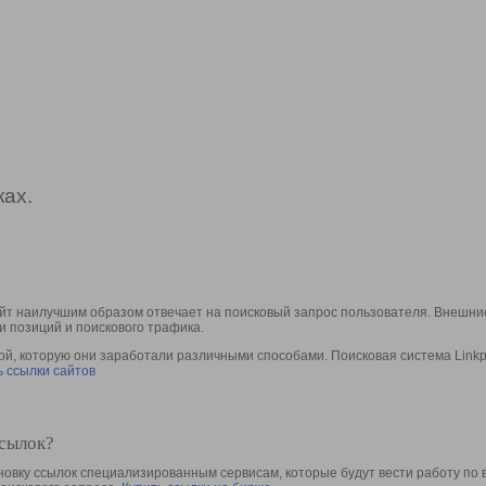
ах.
йт наилучшим образом отвечает на поисковый запрос пользователя. Внешние
и позиций и поискового трафика.
, которую они заработали различными способами. Поисковая система Linkpa
 ссылки сайтов
ссылок?
овку ссылок специализированным сервисам, которые будут вести работу по 