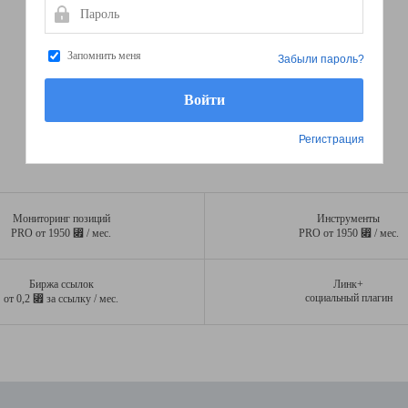
Пароль
Запомнить меня
Забыли пароль?
Регистрация
Мониторинг позиций
Инструменты
⃏
⃏
PRO от 1950
/ мес.
PRO от 1950
/ мес.
Биржа ссылок
Линк+
⃏
социальный плагин
от 0,2
за ссылку / мес.