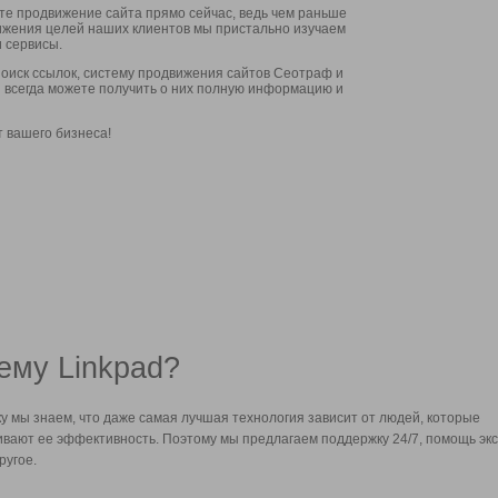
ите продвижение сайта прямо сейчас, ведь чем раньше
стижения целей наших клиентов мы пристально изучаем
 сервисы.
оиск ссылок, систему продвижения сайтов Сеотраф и
вы всегда можете получить о них полную информацию и
т вашего бизнеса!
ему Linkpad?
у мы знаем, что даже самая лучшая технология зависит от людей, которые
вают ее эффективность. Поэтому мы предлагаем поддержку 24/7, помощь экс
ругое.