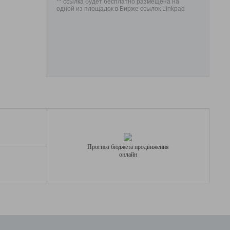
** ссылка будет бесплатно размещена на
одной из площадок в Бирже ссылок Linkpad
Прогноз бюджета продвижения
онлайн