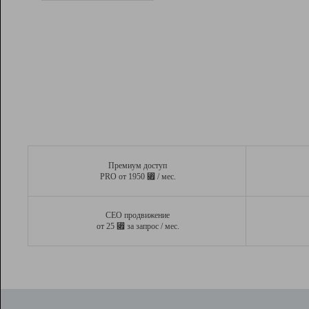
Рейтинг
Вывод и удержание в ТОП10 выдачи
поисковых систем
Инструменты
Разработчикам
Партнерская
программа
Помощь
Премиум доступ
⃏
PRO от 1950
/ мес.
СЕО продвижение
⃏
от 25
за запрос / мес.