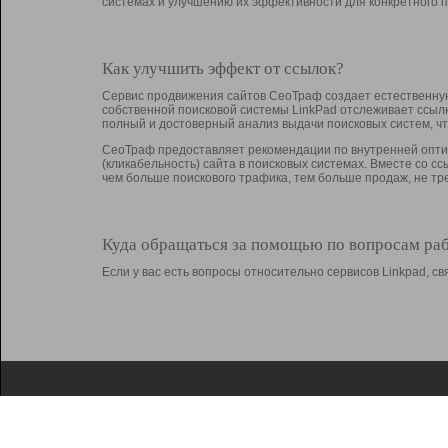
системах и улучшению их эффективности для конкретного п
Как улучшить эффект от ссылок?
Сервис продвижения сайтов СеоТраф создает естественную
собственной поисковой системы LinkPad отслеживает ссыл
полный и достоверный анализ выдачи поисковых систем, ч
СеоТраф предоставляет рекомендации по внутренней оптим
(кликабельность) сайта в поисковых системах. Вместе со с
чем больше поискового трафика, тем больше продаж, не 
Куда обращаться за помощью по вопросам ра
Если у вас есть вопросы относительно сервисов Linkpad, 
О Linkpad
Поддержка