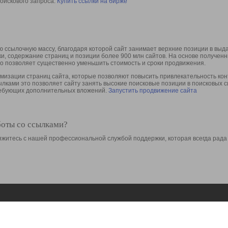
оискового запроса.
Купить ссылки на бирже
 ссылочную массу, благодаря которой сайт занимает верхние позиции в выд
ки, содержание страниц и позиции более 900 млн сайтов. На основе получе
то позволяет существенно уменьшить стоимость и сроки продвижения.
изации страниц сайта, которые позволяют повысить привлекательность конт
сылками это позволяет сайту занять высокие поисковые позиции в поисковых 
требующих дополнительных вложений.
Запустить продвижение сайта
боты со ссылками?
свяжитесь с нашей профессиональной службой поддержки, которая всегда рада
Ресурсы