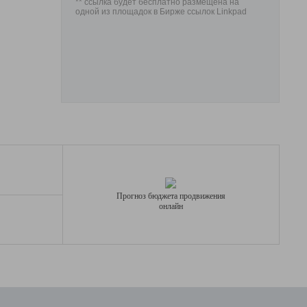
** ссылка будет бесплатно размещена на
одной из площадок в Бирже ссылок Linkpad
Прогноз бюджета продвижения
онлайн