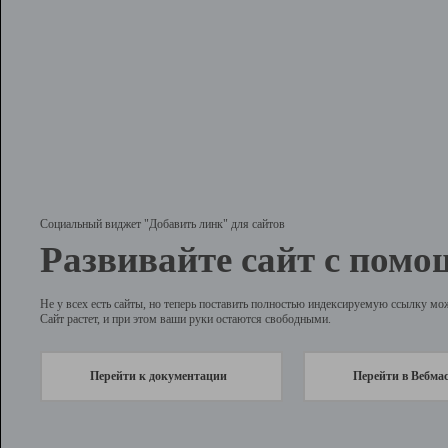
Социальный виджет "Добавить линк" для сайтов
Развивайте сайт с помо
Не у всех есть сайты, но теперь поставить полностью индексируемую ссылку мо
Сайт растет, и при этом ваши руки остаются свободными.
Перейти к документации
Перейти в Вебма