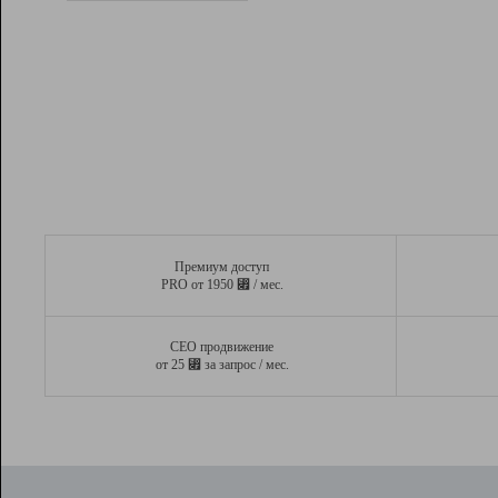
Рейтинг
Вывод и удержание в ТОП10 выдачи
поисковых систем
Инструменты
Разработчикам
Партнерская
программа
Помощь
Премиум доступ
⃏
PRO от 1950
/ мес.
СЕО продвижение
⃏
от 25
за запрос / мес.