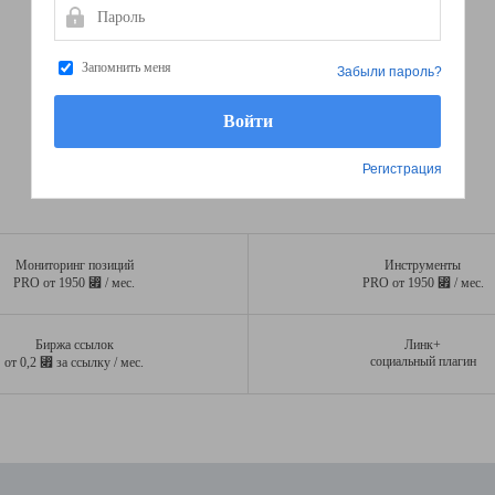
Пароль
Запомнить меня
Забыли пароль?
Регистрация
Мониторинг позиций
Инструменты
⃏
⃏
PRO от 1950
/ мес.
PRO от 1950
/ мес.
Биржа ссылок
Линк+
⃏
социальный плагин
от 0,2
за ссылку / мес.