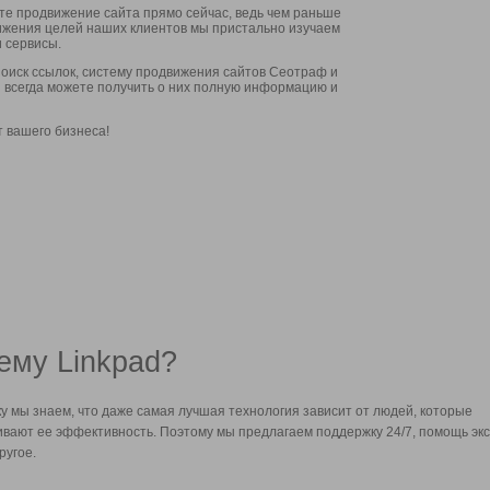
ите продвижение сайта прямо сейчас, ведь чем раньше
стижения целей наших клиентов мы пристально изучаем
 сервисы.
оиск ссылок, систему продвижения сайтов Сеотраф и
вы всегда можете получить о них полную информацию и
т вашего бизнеса!
ему Linkpad?
у мы знаем, что даже самая лучшая технология зависит от людей, которые
вают ее эффективность. Поэтому мы предлагаем поддержку 24/7, помощь экс
ругое.