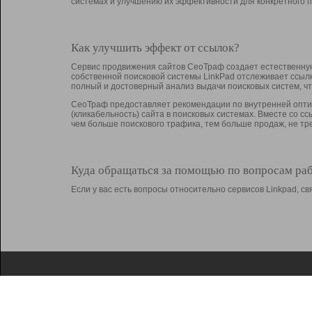
системах и улучшению их эффективности для конкретного п
Как улучшить эффект от ссылок?
Сервис продвижения сайтов СеоТраф создает естественную
собственной поисковой системы LinkPad отслеживает ссыл
полный и достоверный анализ выдачи поисковых систем, ч
СеоТраф предоставляет рекомендации по внутренней оптим
(кликабельность) сайта в поисковых системах. Вместе со с
чем больше поискового трафика, тем больше продаж, не 
Куда обращаться за помощью по вопросам ра
Если у вас есть вопросы относительно сервисов Linkpad, 
О Linkpad
Поддержка