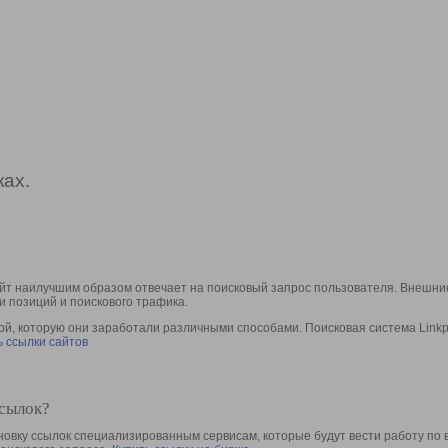
ах.
йт наилучшим образом отвечает на поисковый запрос пользователя. Внешние
и позиций и поискового трафика.
, которую они заработали различными способами. Поисковая система Linkpa
 ссылки сайтов
ссылок?
овку ссылок специализированным сервисам, которые будут вести работу по 