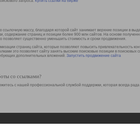
оискового запроса.
Купить ссылки на бирже
 ссылочную массу, благодаря которой сайт занимает верхние позиции в выд
ки, содержание страниц и позиции более 900 млн сайтов. На основе получе
то позволяет существенно уменьшить стоимость и сроки продвижения.
изации страниц сайта, которые позволяют повысить привлекательность конт
сылками это позволяет сайту занять высокие поисковые позиции в поисковых 
требующих дополнительных вложений.
Запустить продвижение сайта
боты со ссылками?
свяжитесь с нашей профессиональной службой поддержки, которая всегда рада
Ресурсы