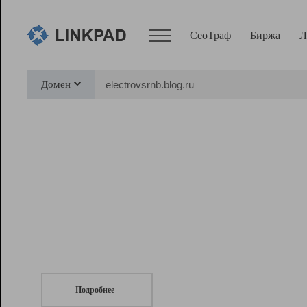
СеоТраф
Биржа
Л
Сервисы
Домен
СеоТраф
Монитор
Биржа
Pro
Линк+
СеоТраф
Запустите
продвижение сайта
c LinkPad.
Ресурсы
Вебмастер
Подробнее