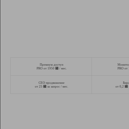
Премиум доступ
Монито
⃏
PRO от 1950
/ мес.
PRO от
СЕО продвижение
Бир
⃏
⃏
от 25
за запрос / мес.
от 0,2