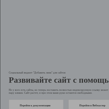
Социальный виджет "Добавить линк" для сайтов
Развивайте сайт с помощь
Не у всех есть сайты, но теперь поставить полностью индексируемую ссылку может 
пару кликов. Сайт растет, и при этом ваши руки остаются свободными.
Перейти к документации
Перейти в Вебмастер