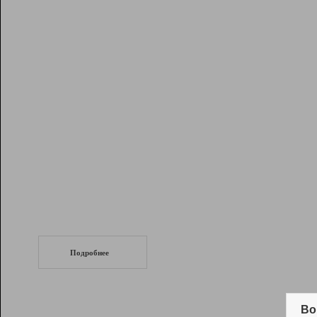
Рейтинг
Инструменты
Разработчикам
Партнерская
программа
Помощь
СеоТраф
Запустите
продвижение сайта
c LinkPad.
Подробнее
Вывод и удержание в ТОП10 выдачи
поисковых систем
Во