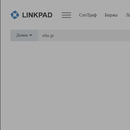
СеоТраф
Биржа
Л
Сервисы
Домен
СеоТраф
Монитор
Биржа
Pro
Линк+
Ресурсы
Вебмастер