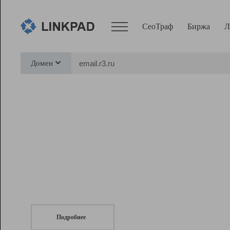
СеоТраф
Биржа
Л
Сервисы
Домен
СеоТраф
Монитор
Биржа
Pro
Линк+
СеоТраф
Запустите
продвижение сайта
c LinkPad.
Ресурсы
Вебмастер
Подробнее