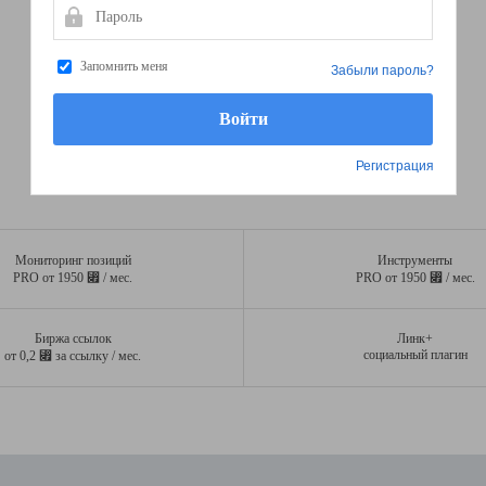
Пароль
Запомнить меня
Забыли пароль?
Регистрация
Мониторинг позиций
Инструменты
⃏
⃏
PRO от 1950
/ мес.
PRO от 1950
/ мес.
Биржа ссылок
Линк+
⃏
социальный плагин
от 0,2
за ссылку / мес.