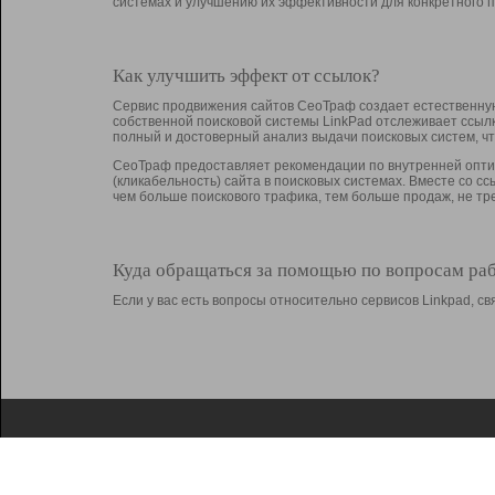
системах и улучшению их эффективности для конкретного п
Как улучшить эффект от ссылок?
Сервис продвижения сайтов СеоТраф создает естественную
собственной поисковой системы LinkPad отслеживает ссыл
полный и достоверный анализ выдачи поисковых систем, ч
СеоТраф предоставляет рекомендации по внутренней оптим
(кликабельность) сайта в поисковых системах. Вместе со с
чем больше поискового трафика, тем больше продаж, не 
Куда обращаться за помощью по вопросам ра
Если у вас есть вопросы относительно сервисов Linkpad, 
О Linkpad
Поддержка