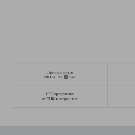
Рейтинг
Вывод и удержание в ТОП10 выдачи
поисковых систем
Инструменты
Разработчикам
Партнерская
программа
Помощь
Премиум доступ
⃏
PRO от 1950
/ мес.
СЕО продвижение
⃏
от 25
за запрос / мес.