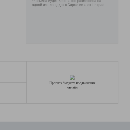
** ссылка будет бесплатно размещена на
одной из площадок в Бирже ссылок Linkpad
Прогноз бюджета продвижения
онлайн