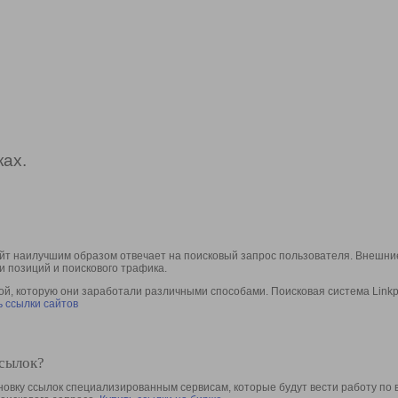
ах.
йт наилучшим образом отвечает на поисковый запрос пользователя. Внешние
и позиций и поискового трафика.
, которую они заработали различными способами. Поисковая система Linkpa
 ссылки сайтов
ссылок?
овку ссылок специализированным сервисам, которые будут вести работу по 