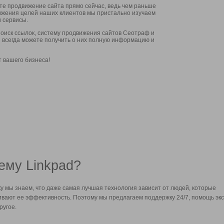
ите продвижение сайта прямо сейчас, ведь чем раньше
стижения целей наших клиентов мы пристально изучаем
 сервисы.
оиск ссылок, систему продвижения сайтов Сеотраф и
вы всегда можете получить о них полную информацию и
т вашего бизнеса!
ему Linkpad?
у мы знаем, что даже самая лучшая технология зависит от людей, которые
вают ее эффективность. Поэтому мы предлагаем поддержку 24/7, помощь экс
ругое.