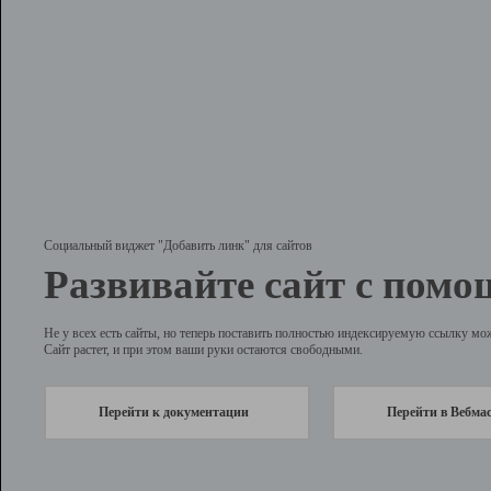
Социальный виджет "Добавить линк" для сайтов
Развивайте сайт с помо
Не у всех есть сайты, но теперь поставить полностью индексируемую ссылку мо
Сайт растет, и при этом ваши руки остаются свободными.
Перейти к документации
Перейти в Вебма