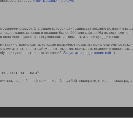
оискового запроса.
Купить ссылки на бирже
 ссылочную массу, благодаря которой сайт занимает верхние позиции в выд
ки, содержание страниц и позиции более 900 млн сайтов. На основе получе
то позволяет существенно уменьшить стоимость и сроки продвижения.
изации страниц сайта, которые позволяют повысить привлекательность конт
сылками это позволяет сайту занять высокие поисковые позиции в поисковых 
требующих дополнительных вложений.
Запустить продвижение сайта
боты со ссылками?
свяжитесь с нашей профессиональной службой поддержки, которая всегда рада
Ресурсы