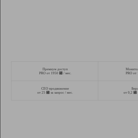
Премиум доступ
Монито
⃏
PRO от 1950
/ мес.
PRO от
СЕО продвижение
Бир
⃏
⃏
от 25
за запрос / мес.
от 0,2