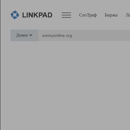
СеоТраф
Биржа
Л
Сервисы
Домен
СеоТраф
Монитор
Биржа
Pro
Линк+
Ресурсы
Вебмастер