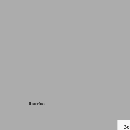
Рейтинг
Инструменты
Разработчикам
Партнерская
программа
Помощь
СеоТраф
Запустите
продвижение сайта
c LinkPad.
Подробнее
Вывод и удержание в ТОП10 выдачи
поисковых систем
Во