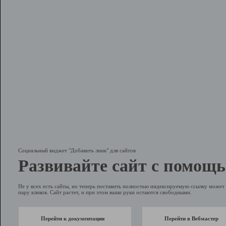
Социальный виджет "Добавить линк" для сайтов
Развивайте сайт с помощь
Не у всех есть сайты, но теперь поставить полностью индексируемую ссылку может 
пару кликов. Сайт растет, и при этом ваши руки остаются свободными.
Перейти к документации
Перейти в Вебмастер