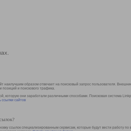
ах.
йт наилучшим образом отвечает на поисковый запрос пользователя. Внешние
и позиций и поискового трафика.
, которую они заработали различными способами. Поисковая система Linkpa
 ссылки сайтов
ссылок?
овку ссылок специализированным сервисам, которые будут вести работу по 