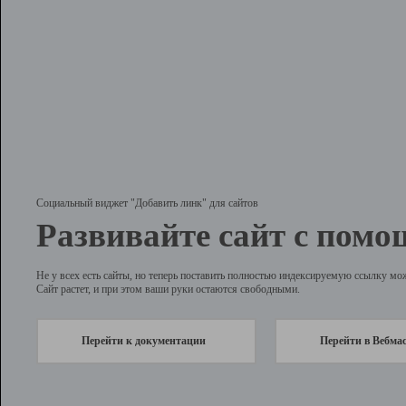
Социальный виджет "Добавить линк" для сайтов
Развивайте сайт с помо
Не у всех есть сайты, но теперь поставить полностью индексируемую ссылку мо
Сайт растет, и при этом ваши руки остаются свободными.
Перейти к документации
Перейти в Вебма