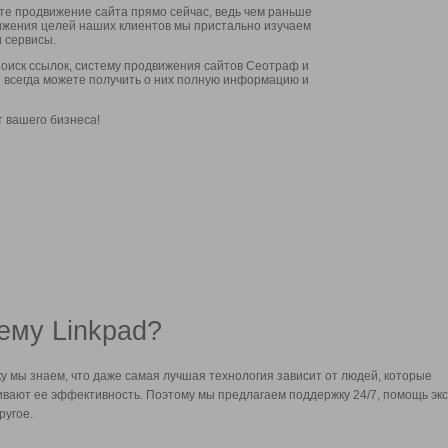
ите продвижение сайта прямо сейчас, ведь чем раньше
стижения целей наших клиентов мы пристально изучаем
 сервисы.
оиск ссылок, систему продвижения сайтов Сеотраф и
вы всегда можете получить о них полную информацию и
т вашего бизнеса!
ему Linkpad?
у мы знаем, что даже самая лучшая технология зависит от людей, которые
вают ее эффективность. Поэтому мы предлагаем поддержку 24/7, помощь экс
ругое.