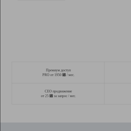
Рейтинг
Вывод и удержание в ТОП10 выдачи
поисковых систем
Инструменты
Разработчикам
Партнерская
программа
Помощь
Премиум доступ
⃏
PRO от 1950
/ мес.
СЕО продвижение
⃏
от 25
за запрос / мес.