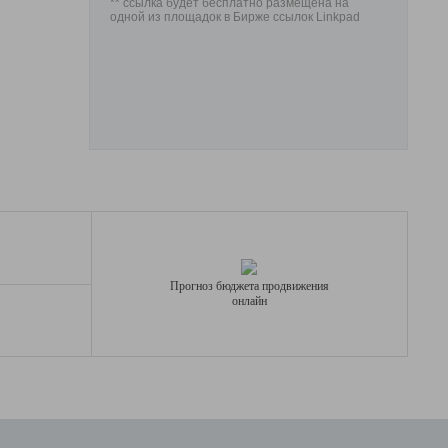
** ссылка будет бесплатно размещена на
одной из площадок в Бирже ссылок Linkpad
Прогноз бюджета продвижения
онлайн