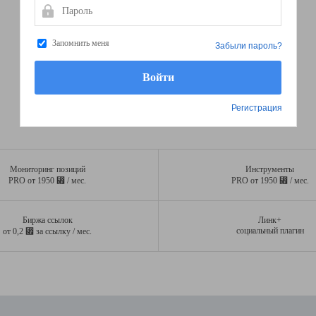
Пароль
Запомнить меня
Забыли пароль?
Регистрация
Мониторинг позиций
Инструменты
⃏
⃏
PRO от 1950
/ мес.
PRO от 1950
/ мес.
Биржа ссылок
Линк+
⃏
социальный плагин
от 0,2
за ссылку / мес.