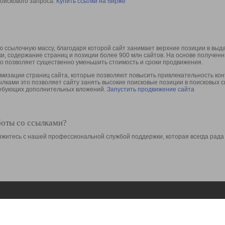
оискового запроса.
Купить ссылки на бирже
 ссылочную массу, благодаря которой сайт занимает верхние позиции в выд
ки, содержание страниц и позиции более 900 млн сайтов. На основе получе
то позволяет существенно уменьшить стоимость и сроки продвижения.
изации страниц сайта, которые позволяют повысить привлекательность конт
сылками это позволяет сайту занять высокие поисковые позиции в поисковых 
требующих дополнительных вложений.
Запустить продвижение сайта
боты со ссылками?
свяжитесь с нашей профессиональной службой поддержки, которая всегда рада
Ресурсы