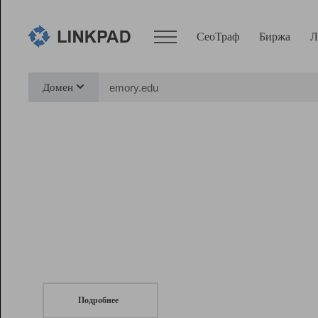
СеоТраф
Биржа
Л
Сервисы
Домен
СеоТраф
Монитор
Биржа
Pro
Линк+
СеоТраф
Запустите
продвижение сайта
c LinkPad.
Ресурсы
Вебмастер
Подробнее