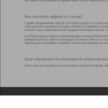
системах и улучшению их эффективности для конкретного п
Как улучшить эффект от ссылок?
Сервис продвижения сайтов СеоТраф создает естественную
собственной поисковой системы LinkPad отслеживает ссыл
полный и достоверный анализ выдачи поисковых систем, ч
СеоТраф предоставляет рекомендации по внутренней оптим
(кликабельность) сайта в поисковых системах. Вместе со с
чем больше поискового трафика, тем больше продаж, не 
Куда обращаться за помощью по вопросам ра
Если у вас есть вопросы относительно сервисов Linkpad, 
О Linkpad
Поддержка