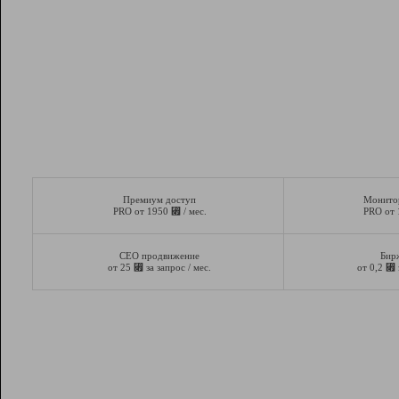
Премиум доступ
Монито
⃏
PRO от 1950
/ мес.
PRO от
СЕО продвижение
Бир
⃏
⃏
от 25
за запрос / мес.
от 0,2