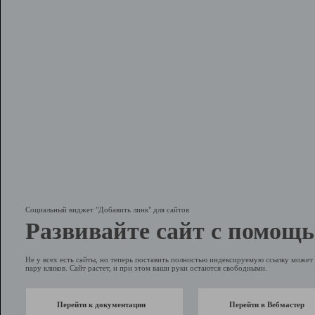
Социальный виджет "Добавить линк" для сайтов
Развивайте сайт с помощь
Не у всех есть сайты, но теперь поставить полностью индексируемую ссылку может 
пару кликов. Сайт растет, и при этом ваши руки остаются свободными.
Перейти к документации
Перейти в Вебмастер