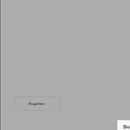
Рейтинг
Инструменты
Разработчикам
Партнерская
программа
Помощь
СеоТраф
Запустите
продвижение сайта
c LinkPad.
Подробнее
Вывод и удержание в ТОП10 выдачи
поисковых систем
Во