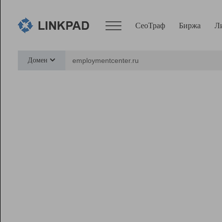
СеоТраф
Биржа
Л
Сервисы
Домен
СеоТраф
Монитор
Биржа
Pro
Линк+
Ресурсы
Вебмастер