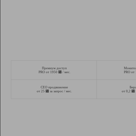
Премиум доступ
Монито
⃏
PRO от 1950
/ мес.
PRO от
СЕО продвижение
Бир
⃏
⃏
от 25
за запрос / мес.
от 0,2