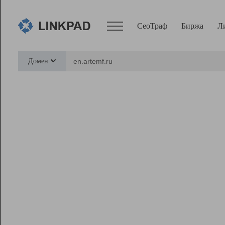
СеоТраф
Биржа
Л
Сервисы
Домен
СеоТраф
Монитор
Биржа
Pro
Линк+
Ресурсы
Вебмастер