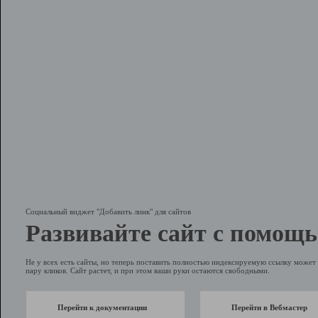
Социальный виджет "Добавить линк" для сайтов
Развивайте сайт с помощь
Не у всех есть сайты, но теперь поставить полностью индексируемую ссылку может 
пару кликов. Сайт растет, и при этом ваши руки остаются свободными.
Перейти к документации
Перейти в Вебмастер