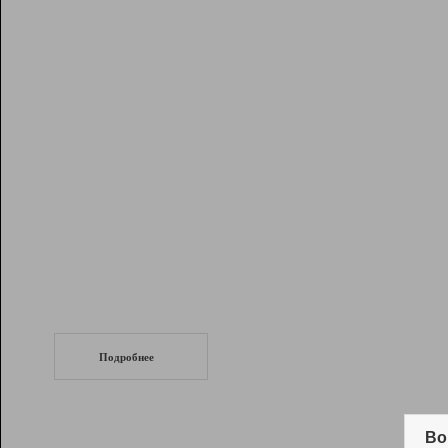
Рейтинг
Инструменты
Разработчикам
Партнерская
программа
Помощь
СеоТраф
Запустите
продвижение сайта
c LinkPad.
Подробнее
Вывод и удержание в ТОП10 выдачи
поисковых систем
Во