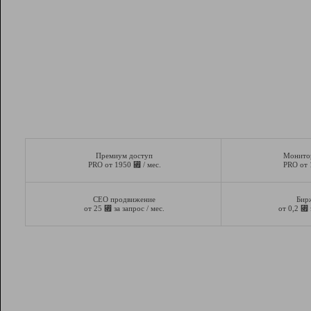
Премиум доступ
Монито
⃏
PRO от 1950
/ мес.
PRO от
СЕО продвижение
Бир
⃏
⃏
от 25
за запрос / мес.
от 0,2