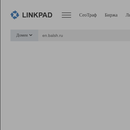
СеоТраф
Биржа
Л
Сервисы
Домен
СеоТраф
Монитор
Биржа
Pro
Линк+
Ресурсы
Вебмастер