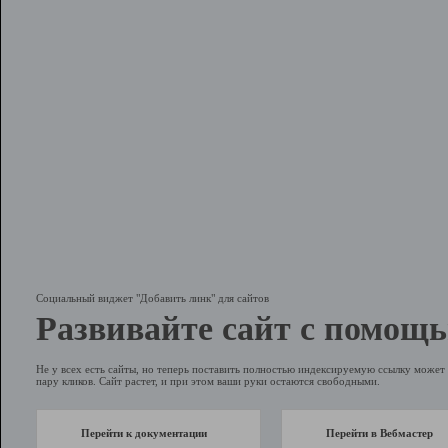
Социальный виджет "Добавить линк" для сайтов
Развивайте сайт с помощь
Не у всех есть сайты, но теперь поставить полностью индексируемую ссылку может 
пару кликов. Сайт растет, и при этом ваши руки остаются свободными.
Перейти к документации
Перейти в Вебмастер