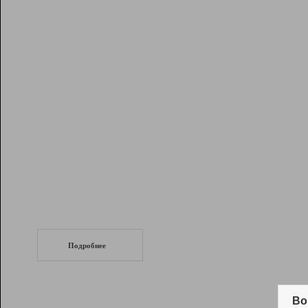
Рейтинг
Инструменты
Разработчикам
Партнерская
программа
Помощь
СеоТраф
Запустите
продвижение сайта
c LinkPad.
Подробнее
Вывод и удержание в ТОП10 выдачи
поисковых систем
Во