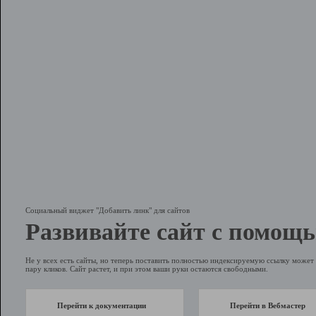
Социальный виджет "Добавить линк" для сайтов
Развивайте сайт с помощь
Не у всех есть сайты, но теперь поставить полностью индексируемую ссылку может 
пару кликов. Сайт растет, и при этом ваши руки остаются свободными.
Перейти к документации
Перейти в Вебмастер