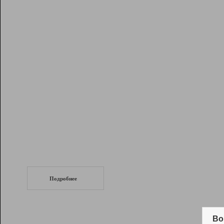
Рейтинг
Инструменты
Разработчикам
Партнерская
программа
Помощь
СеоТраф
Запустите
продвижение сайта
c LinkPad.
Подробнее
Вывод и удержание в ТОП10 выдачи
поисковых систем
Во