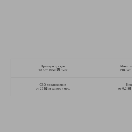
Премиум доступ
Монито
⃏
PRO от 1950
/ мес.
PRO от
СЕО продвижение
Бир
⃏
⃏
от 25
за запрос / мес.
от 0,2