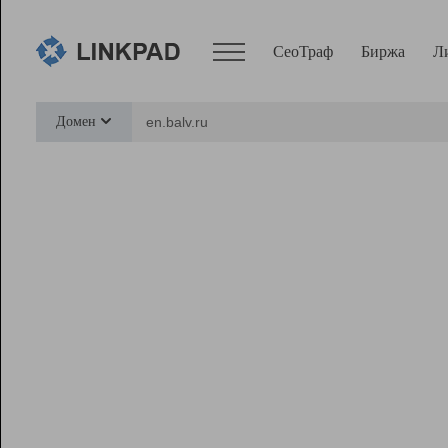
СеоТраф
Биржа
Л
Сервисы
Домен
СеоТраф
Монитор
Биржа
Pro
Линк+
Ресурсы
Вебмастер