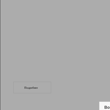
Рейтинг
Инструменты
Разработчикам
Партнерская
программа
Помощь
СеоТраф
Запустите
продвижение сайта
c LinkPad.
Подробнее
Вывод и удержание в ТОП10 выдачи
поисковых систем
Во