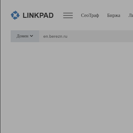
СеоТраф
Биржа
Л
Сервисы
Домен
СеоТраф
Монитор
Биржа
Pro
Линк+
Ресурсы
Вебмастер