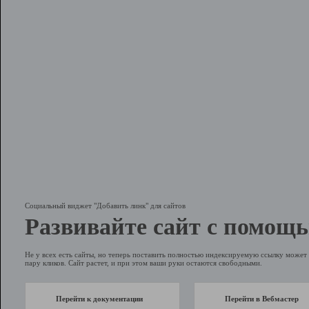
Социальный виджет "Добавить линк" для сайтов
Развивайте сайт с помощь
Не у всех есть сайты, но теперь поставить полностью индексируемую ссылку может 
пару кликов. Сайт растет, и при этом ваши руки остаются свободными.
Перейти к документации
Перейти в Вебмастер