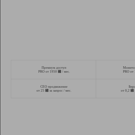
Премиум доступ
Монито
⃏
PRO от 1950
/ мес.
PRO от
СЕО продвижение
Бир
⃏
⃏
от 25
за запрос / мес.
от 0,2