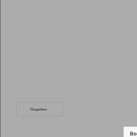
Рейтинг
Инструменты
Разработчикам
Партнерская
программа
Помощь
СеоТраф
Запустите
продвижение сайта
c LinkPad.
Подробнее
Вывод и удержание в ТОП10 выдачи
поисковых систем
Во