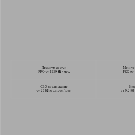
Премиум доступ
Монито
⃏
PRO от 1950
/ мес.
PRO от
СЕО продвижение
Бир
⃏
⃏
от 25
за запрос / мес.
от 0,2