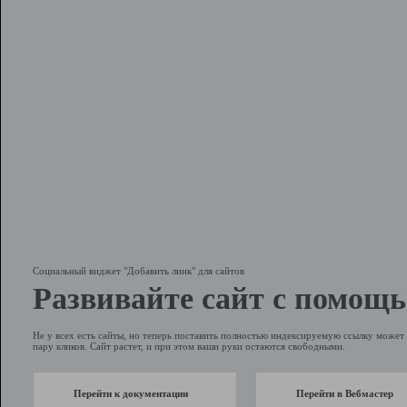
Социальный виджет "Добавить линк" для сайтов
Развивайте сайт с помощь
Не у всех есть сайты, но теперь поставить полностью индексируемую ссылку может 
пару кликов. Сайт растет, и при этом ваши руки остаются свободными.
Перейти к документации
Перейти в Вебмастер