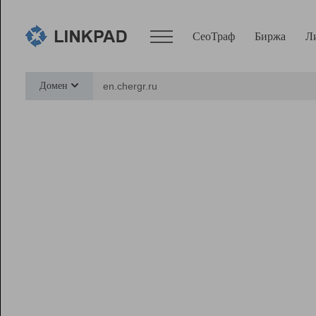
СеоТраф
Биржа
Л
Сервисы
Домен
СеоТраф
Монитор
Биржа
Pro
Линк+
Ресурсы
Вебмастер