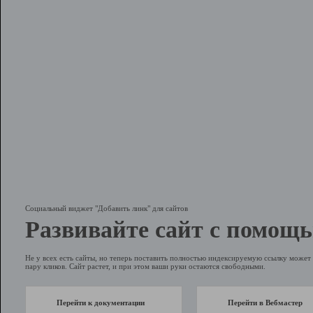
Социальный виджет "Добавить линк" для сайтов
Развивайте сайт с помощь
Не у всех есть сайты, но теперь поставить полностью индексируемую ссылку может 
пару кликов. Сайт растет, и при этом ваши руки остаются свободными.
Перейти к документации
Перейти в Вебмастер