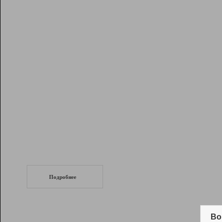
Рейтинг
Инструменты
Разработчикам
Партнерская
программа
Помощь
СеоТраф
Запустите
продвижение сайта
c LinkPad.
Подробнее
Вывод и удержание в ТОП10 выдачи
поисковых систем
Во