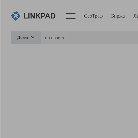
СеоТраф
Биржа
Л
Сервисы
Домен
СеоТраф
Монитор
Биржа
Pro
Линк+
Ресурсы
Вебмастер