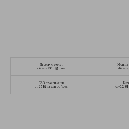
Премиум доступ
Монито
⃏
PRO от 1950
/ мес.
PRO от
СЕО продвижение
Бир
⃏
⃏
от 25
за запрос / мес.
от 0,2