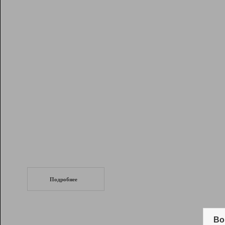
Рейтинг
Инструменты
Разработчикам
Партнерская
программа
Помощь
СеоТраф
Запустите
продвижение сайта
c LinkPad.
Подробнее
Вывод и удержание в ТОП10 выдачи
поисковых систем
Во