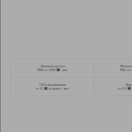
Премиум доступ
Монито
⃏
PRO от 1950
/ мес.
PRO от
СЕО продвижение
Бир
⃏
⃏
от 25
за запрос / мес.
от 0,2