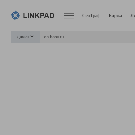
СеоТраф
Биржа
Л
Сервисы
Домен
СеоТраф
Монитор
Биржа
Pro
Линк+
Ресурсы
Вебмастер