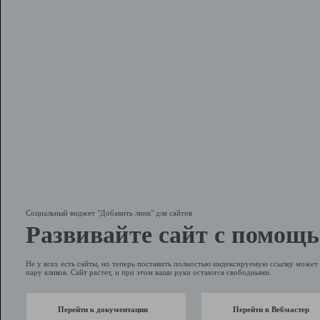
Социальный виджет "Добавить линк" для сайтов
Развивайте сайт с помощь
Не у всех есть сайты, но теперь поставить полностью индексируемую ссылку может 
пару кликов. Сайт растет, и при этом ваши руки остаются свободными.
Перейти к документации
Перейти в Вебмастер