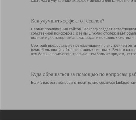
системах и улучшению их эффективности для конкретного п
Как улучшить эффект от ссылок?
Сервис продвижения сайтов СеоТраф создает естественную
собственной поисковой системы LinkPad отслеживает ссыл
полный и достоверный анализ выдачи поисковых систем, ч
СеоТраф предоставляет рекомендации по внутренней оптим
(кликабельность) сайта в поисковых системах. Вместе со с
чем больше поискового трафика, тем больше продаж, не 
Куда обращаться за помощью по вопросам ра
Если у вас есть вопросы относительно сервисов Linkpad, 
О Linkpad
Поддержка