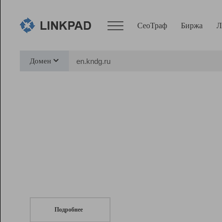
СеоТраф
Биржа
Л
Сервисы
Домен
СеоТраф
Монитор
Биржа
Pro
Линк+
СеоТраф
Запустите
продвижение сайта
c LinkPad.
Ресурсы
Вебмастер
Подробнее