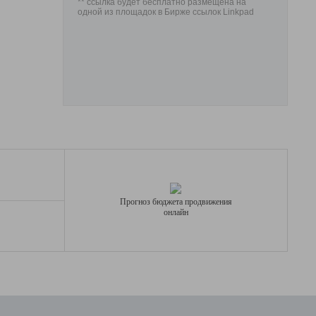
** ссылка будет бесплатно размещена на
одной из площадок в Бирже ссылок Linkpad
Прогноз бюджета продвижения
онлайн