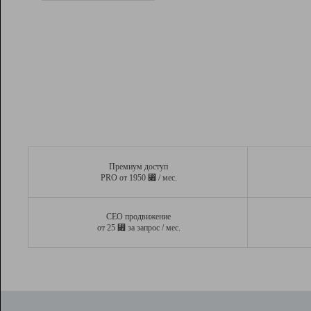
Рейтинг
Вывод и удержание в ТОП10 выдачи
поисковых систем
Инструменты
Разработчикам
Партнерская
программа
Помощь
Премиум доступ
⃏
PRO от 1950
/ мес.
СЕО продвижение
⃏
от 25
за запрос / мес.