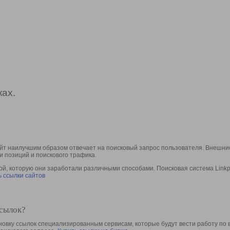
ах.
йт наилучшим образом отвечает на поисковый запрос пользователя. Внешние
и позиций и поискового трафика.
, которую они заработали различными способами. Поисковая система Linkpa
 ссылки сайтов
ссылок?
овку ссылок специализированным сервисам, которые будут вести работу по 