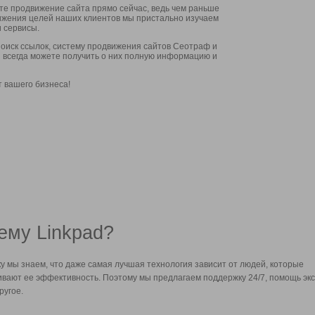
ите продвижение сайта прямо сейчас, ведь чем раньше
стижения целей наших клиентов мы пристально изучаем
 сервисы.
оиск ссылок, систему продвижения сайтов Сеотраф и
вы всегда можете получить о них полную информацию и
т вашего бизнеса!
ему Linkpad?
у мы знаем, что даже самая лучшая технология зависит от людей, которые
вают ее эффективность. Поэтому мы предлагаем поддержку 24/7, помощь экс
ругое.