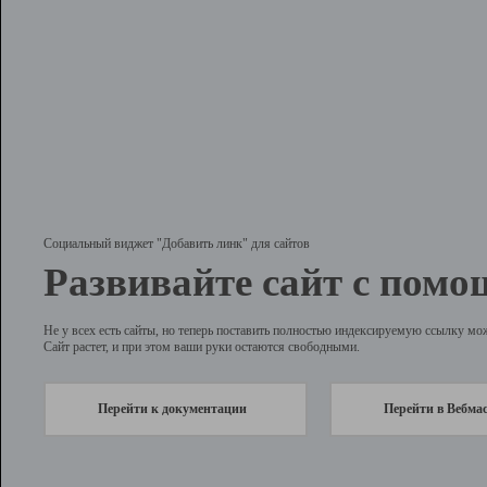
Социальный виджет "Добавить линк" для сайтов
Развивайте сайт с помо
Не у всех есть сайты, но теперь поставить полностью индексируемую ссылку мо
Сайт растет, и при этом ваши руки остаются свободными.
Перейти к документации
Перейти в Вебма