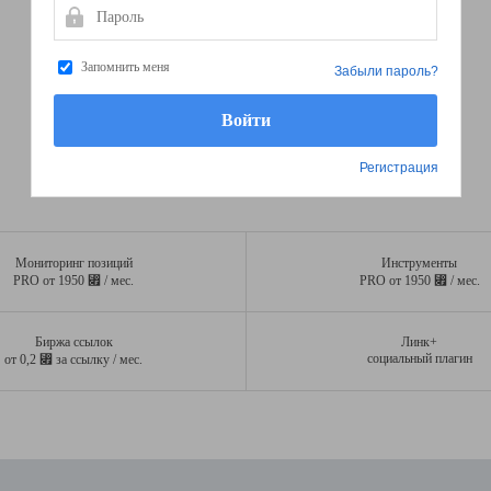
Пароль
Запомнить меня
Забыли пароль?
Регистрация
Мониторинг позиций
Инструменты
⃏
⃏
PRO от 1950
/ мес.
PRO от 1950
/ мес.
Биржа ссылок
Линк+
⃏
социальный плагин
от 0,2
за ссылку / мес.