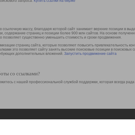
оискового запроса.
Купить ссылки на бирже
 ссылочную массу, благодаря которой сайт занимает верхние позиции в выд
ки, содержание страниц и позиции более 900 млн сайтов. На основе получе
то позволяет существенно уменьшить стоимость и сроки продвижения.
изации страниц сайта, которые позволяют повысить привлекательность конт
сылками это позволяет сайту занять высокие поисковые позиции в поисковых 
требующих дополнительных вложений.
Запустить продвижение сайта
боты со ссылками?
свяжитесь с нашей профессиональной службой поддержки, которая всегда рада
Ресурсы