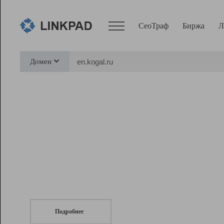
СеоТраф
Биржа
Л
Сервисы
Домен
СеоТраф
Монитор
Биржа
Pro
Линк+
СеоТраф
Запустите
продвижение сайта
c LinkPad.
Ресурсы
Вебмастер
Подробнее