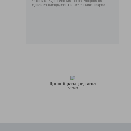
** ссылка будет бесплатно размещена на
одной из площадок в Бирже ссылок Linkpad
Прогноз бюджета продвижения
онлайн