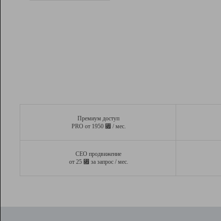
Рейтинг
Вывод и удержание в ТОП10 выдачи
поисковых систем
Инструменты
Разработчикам
Партнерская
программа
Помощь
Премиум доступ
⃏
PRO от 1950
/ мес.
СЕО продвижение
⃏
от 25
за запрос / мес.