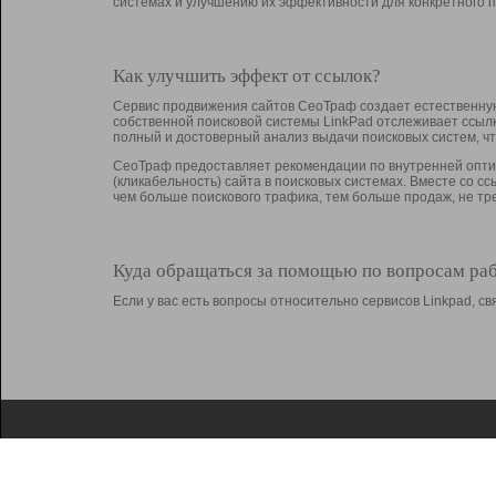
системах и улучшению их эффективности для конкретного п
Как улучшить эффект от ссылок?
Сервис продвижения сайтов СеоТраф создает естественную
собственной поисковой системы LinkPad отслеживает ссыл
полный и достоверный анализ выдачи поисковых систем, ч
СеоТраф предоставляет рекомендации по внутренней оптим
(кликабельность) сайта в поисковых системах. Вместе со с
чем больше поискового трафика, тем больше продаж, не 
Куда обращаться за помощью по вопросам ра
Если у вас есть вопросы относительно сервисов Linkpad, 
О Linkpad
Поддержка