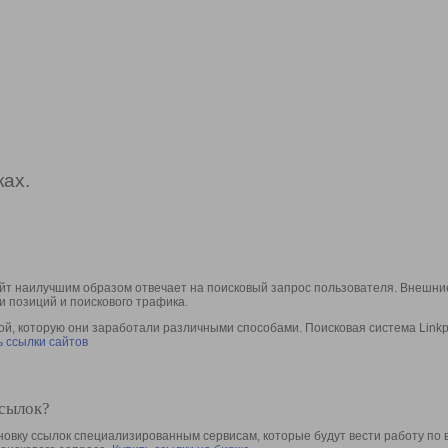
ах.
йт наилучшим образом отвечает на поисковый запрос пользователя. Внешние
и позиций и поискового трафика.
, которую они заработали различными способами. Поисковая система Linkpa
 ссылки сайтов
ссылок?
овку ссылок специализированным сервисам, которые будут вести работу по 