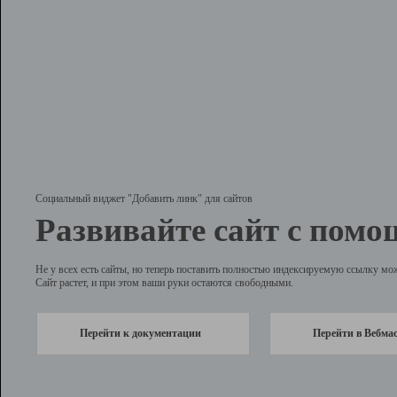
Социальный виджет "Добавить линк" для сайтов
Развивайте сайт с помо
Не у всех есть сайты, но теперь поставить полностью индексируемую ссылку мо
Сайт растет, и при этом ваши руки остаются свободными.
Перейти к документации
Перейти в Вебма