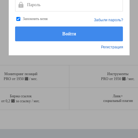
Пароль
Запомнить меня
Забыли пароль?
Регистрация
Мониторинг позиций
Инструменты
⃏
⃏
PRO от 1950
/ мес.
PRO от 1950
/ мес.
Биржа ссылок
Линк+
⃏
социальный плагин
от 0,2
за ссылку / мес.