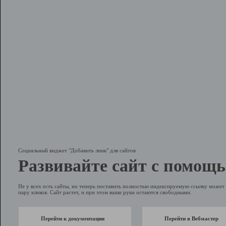
Социальный виджет "Добавить линк" для сайтов
Развивайте сайт с помощь
Не у всех есть сайты, но теперь поставить полностью индексируемую ссылку может 
пару кликов. Сайт растет, и при этом ваши руки остаются свободными.
Перейти к документации
Перейти в Вебмастер