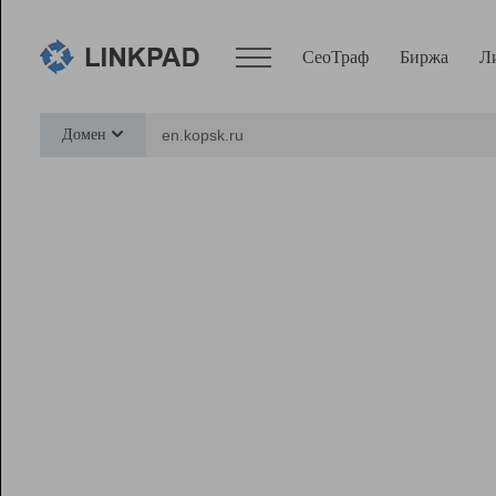
СеоТраф
Биржа
Л
Сервисы
Домен
СеоТраф
Монитор
Биржа
Pro
Линк+
Ресурсы
Вебмастер