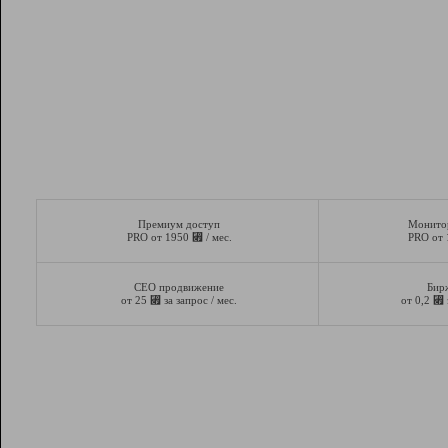
Премиум доступ
Монито
⃏
PRO от 1950
/ мес.
PRO от
СЕО продвижение
Бир
⃏
⃏
от 25
за запрос / мес.
от 0,2