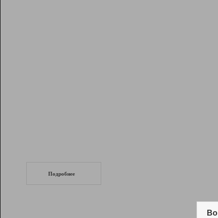
Рейтинг
Инструменты
Разработчикам
Партнерская
программа
Помощь
СеоТраф
Запустите
продвижение сайта
c LinkPad.
Подробнее
Вывод и удержание в ТОП10 выдачи
поисковых систем
Во