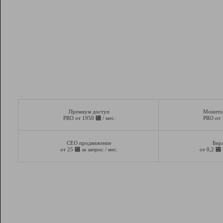
Премиум доступ
Монито
⃏
PRO от 1950
/ мес.
PRO от
СЕО продвижение
Бир
⃏
⃏
от 25
за запрос / мес.
от 0,2