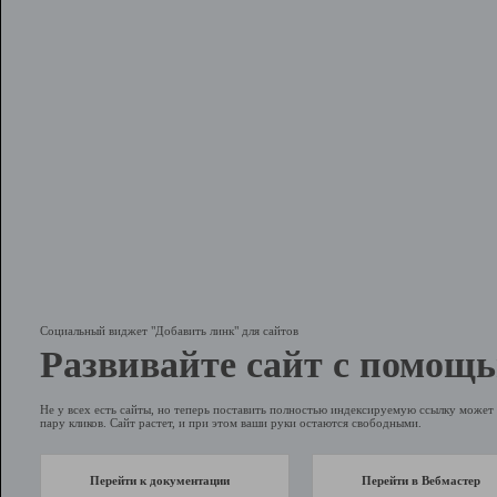
Социальный виджет "Добавить линк" для сайтов
Развивайте сайт с помощь
Не у всех есть сайты, но теперь поставить полностью индексируемую ссылку может 
пару кликов. Сайт растет, и при этом ваши руки остаются свободными.
Перейти к документации
Перейти в Вебмастер