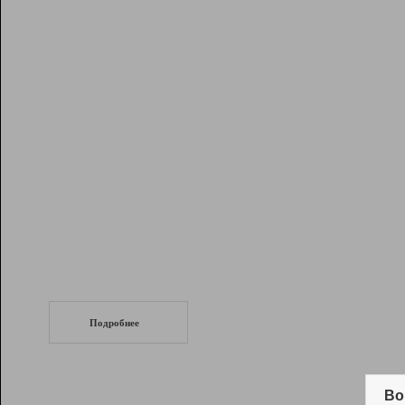
Рейтинг
Инструменты
Разработчикам
Партнерская
программа
Помощь
СеоТраф
Запустите
продвижение сайта
c LinkPad.
Подробнее
Вывод и удержание в ТОП10 выдачи
поисковых систем
Во