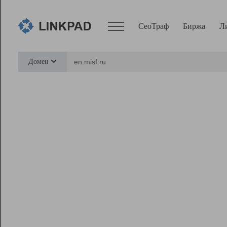
СеоТраф
Биржа
Л
Сервисы
Домен
СеоТраф
Монитор
Биржа
Pro
Линк+
Ресурсы
Вебмастер