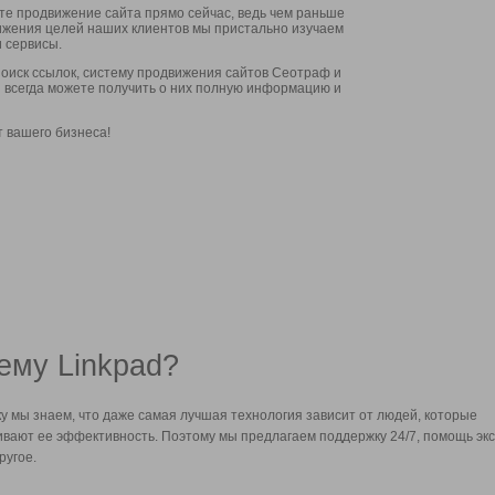
ите продвижение сайта прямо сейчас, ведь чем раньше
стижения целей наших клиентов мы пристально изучаем
 сервисы.
оиск ссылок, систему продвижения сайтов Сеотраф и
вы всегда можете получить о них полную информацию и
т вашего бизнеса!
ему Linkpad?
у мы знаем, что даже самая лучшая технология зависит от людей, которые
вают ее эффективность. Поэтому мы предлагаем поддержку 24/7, помощь экс
ругое.