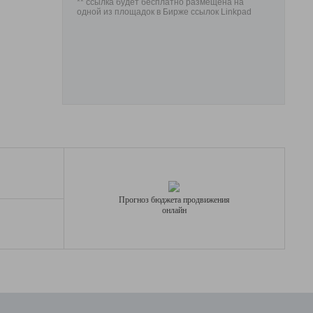
** ссылка будет бесплатно размещена на
одной из площадок в Бирже ссылок Linkpad
Прогноз бюджета продвижения
онлайн