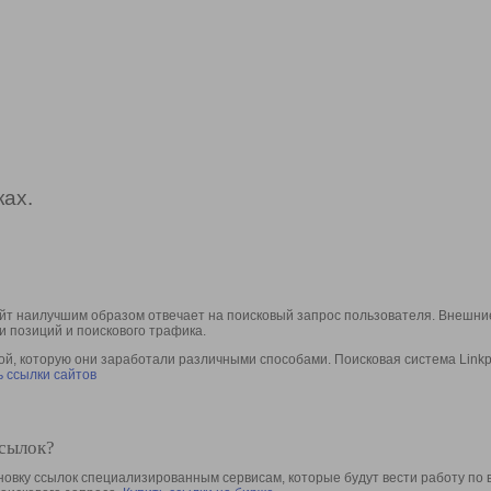
ах.
йт наилучшим образом отвечает на поисковый запрос пользователя. Внешние
и позиций и поискового трафика.
, которую они заработали различными способами. Поисковая система Linkpa
 ссылки сайтов
ссылок?
овку ссылок специализированным сервисам, которые будут вести работу по 