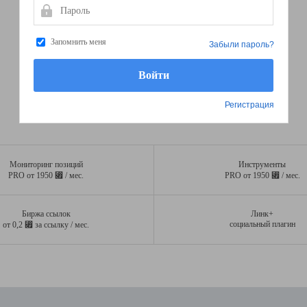
Пароль
Запомнить меня
Забыли пароль?
Регистрация
Мониторинг позиций
Инструменты
⃏
⃏
PRO от 1950
/ мес.
PRO от 1950
/ мес.
Биржа ссылок
Линк+
⃏
социальный плагин
от 0,2
за ссылку / мес.