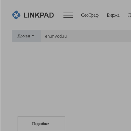
СеоТраф
Биржа
Л
Сервисы
Домен
СеоТраф
Монитор
Биржа
Pro
Линк+
СеоТраф
Запустите
продвижение сайта
c LinkPad.
Ресурсы
Вебмастер
Подробнее