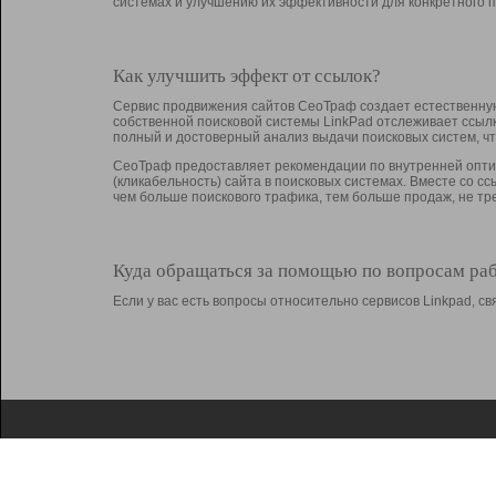
системах и улучшению их эффективности для конкретного п
Как улучшить эффект от ссылок?
Сервис продвижения сайтов СеоТраф создает естественную
собственной поисковой системы LinkPad отслеживает ссыл
полный и достоверный анализ выдачи поисковых систем, ч
СеоТраф предоставляет рекомендации по внутренней оптим
(кликабельность) сайта в поисковых системах. Вместе со с
чем больше поискового трафика, тем больше продаж, не 
Куда обращаться за помощью по вопросам ра
Если у вас есть вопросы относительно сервисов Linkpad, 
О Linkpad
Поддержка