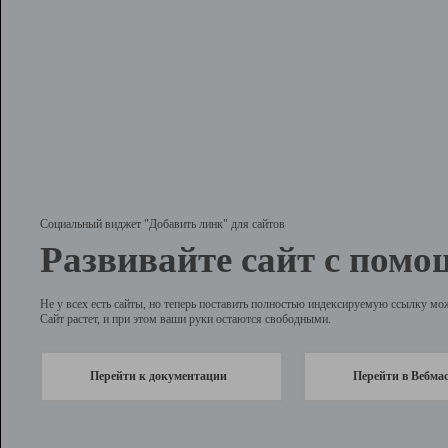
Социальный виджет "Добавить линк" для сайтов
Развивайте сайт с помо
Не у всех есть сайты, но теперь поставить полностью индексируемую ссылку мо
Сайт растет, и при этом ваши руки остаются свободными.
Перейти к документации
Перейти в Вебма