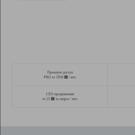
Рейтинг
Вывод и удержание в ТОП10 выдачи
поисковых систем
Инструменты
Разработчикам
Партнерская
программа
Помощь
Премиум доступ
⃏
PRO от 1950
/ мес.
СЕО продвижение
⃏
от 25
за запрос / мес.