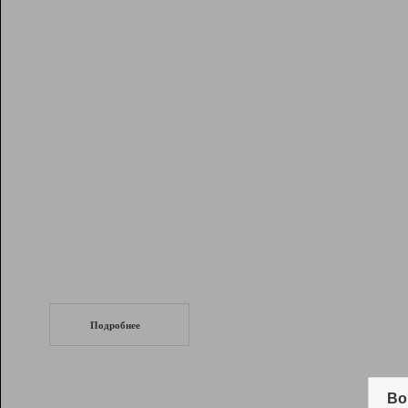
Рейтинг
Инструменты
Разработчикам
Партнерская
программа
Помощь
СеоТраф
Запустите
продвижение сайта
c LinkPad.
Подробнее
Вывод и удержание в ТОП10 выдачи
поисковых систем
Во