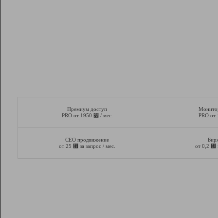
Премиум доступ
Монито
⃏
PRO от 1950
/ мес.
PRO от
СЕО продвижение
Бир
⃏
⃏
от 25
за запрос / мес.
от 0,2