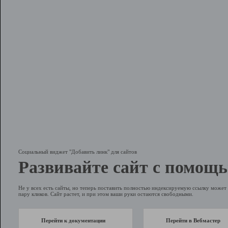
Социальный виджет "Добавить линк" для сайтов
Развивайте сайт с помощь
Не у всех есть сайты, но теперь поставить полностью индексируемую ссылку может 
пару кликов. Сайт растет, и при этом ваши руки остаются свободными.
Перейти к документации
Перейти в Вебмастер