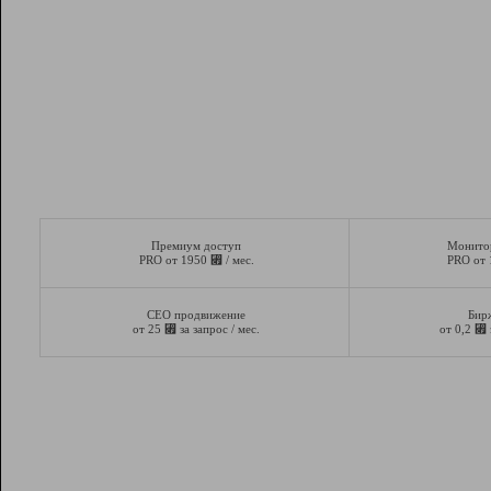
Премиум доступ
Монито
⃏
PRO от 1950
/ мес.
PRO от
СЕО продвижение
Бир
⃏
⃏
от 25
за запрос / мес.
от 0,2