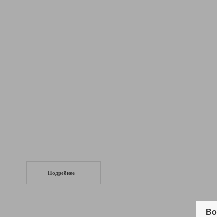
Рейтинг
Инструменты
Разработчикам
Партнерская
программа
Помощь
СеоТраф
Запустите
продвижение сайта
c LinkPad.
Подробнее
Вывод и удержание в ТОП10 выдачи
поисковых систем
Во