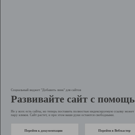
Социальный виджет "Добавить линк" для сайтов
Развивайте сайт с помощь
Не у всех есть сайты, но теперь поставить полностью индексируемую ссылку может 
пару кликов. Сайт растет, и при этом ваши руки остаются свободными.
Перейти к документации
Перейти в Вебмастер