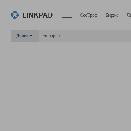
СеоТраф
Биржа
Л
Сервисы
Домен
СеоТраф
Монитор
Биржа
Pro
Линк+
Ресурсы
Вебмастер