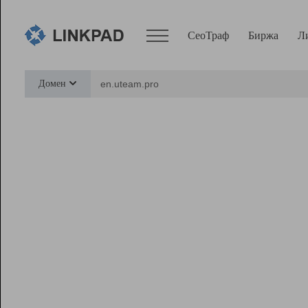
СеоТраф
Биржа
Л
Сервисы
Домен
СеоТраф
Монитор
Биржа
Pro
Линк+
Ресурсы
Вебмастер