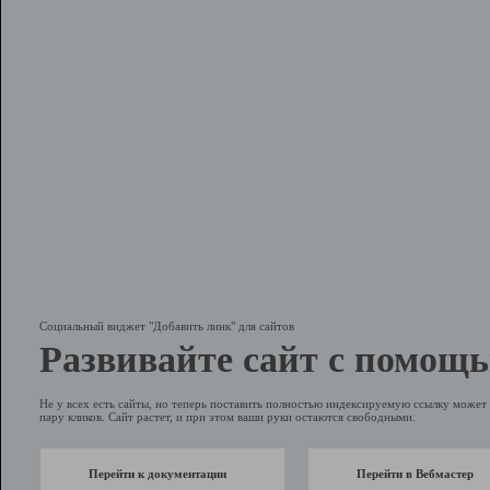
Социальный виджет "Добавить линк" для сайтов
Развивайте сайт с помощь
Не у всех есть сайты, но теперь поставить полностью индексируемую ссылку может 
пару кликов. Сайт растет, и при этом ваши руки остаются свободными.
Перейти к документации
Перейти в Вебмастер