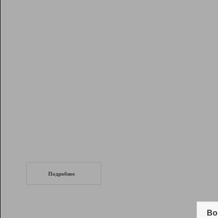
Рейтинг
Инструменты
Разработчикам
Партнерская
программа
Помощь
СеоТраф
Запустите
продвижение сайта
c LinkPad.
Подробнее
Вывод и удержание в ТОП10 выдачи
поисковых систем
Во