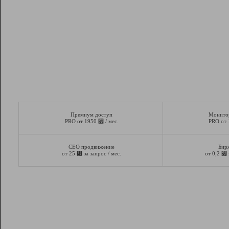
Премиум доступ
Монито
⃏
PRO от 1950
/ мес.
PRO от
СЕО продвижение
Бир
⃏
⃏
от 25
за запрос / мес.
от 0,2