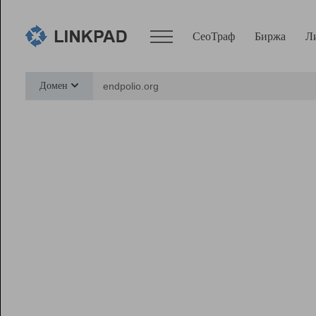
СеоТраф
Биржа
Л
Сервисы
Домен
СеоТраф
Монитор
Биржа
Pro
Линк+
Ресурсы
Вебмастер