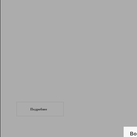
Рейтинг
Инструменты
Разработчикам
Партнерская
программа
Помощь
СеоТраф
Запустите
продвижение сайта
c LinkPad.
Подробнее
Вывод и удержание в ТОП10 выдачи
поисковых систем
Во