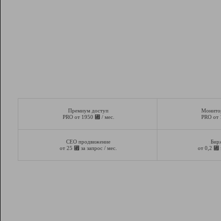
Премиум доступ
Монито
⃏
PRO от 1950
/ мес.
PRO от
СЕО продвижение
Бир
⃏
⃏
от 25
за запрос / мес.
от 0,2