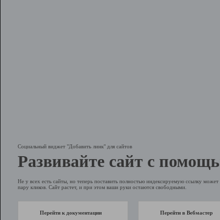
Социальный виджет "Добавить линк" для сайтов
Развивайте сайт с помощь
Не у всех есть сайты, но теперь поставить полностью индексируемую ссылку может 
пару кликов. Сайт растет, и при этом ваши руки остаются свободными.
Перейти к документации
Перейти в Вебмастер