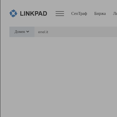
СеоТраф
Биржа
Л
Сервисы
Домен
СеоТраф
Монитор
Биржа
Pro
Линк+
Ресурсы
Вебмастер