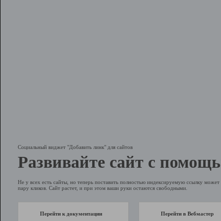
Социальный виджет "Добавить линк" для сайтов
Развивайте сайт с помощь
Не у всех есть сайты, но теперь поставить полностью индексируемую ссылку может 
пару кликов. Сайт растет, и при этом ваши руки остаются свободными.
Перейти к документации
Перейти в Вебмастер