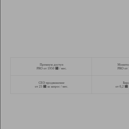
Премиум доступ
Монито
⃏
PRO от 1950
/ мес.
PRO от
СЕО продвижение
Бир
⃏
⃏
от 25
за запрос / мес.
от 0,2