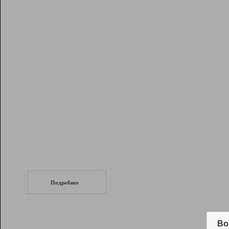
Рейтинг
Инструменты
Разработчикам
Партнерская
программа
Помощь
СеоТраф
Запустите
продвижение сайта
c LinkPad.
Подробнее
Вывод и удержание в ТОП10 выдачи
поисковых систем
Во