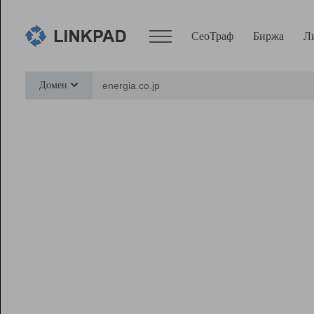
СеоТраф
Биржа
Л
Сервисы
Домен
СеоТраф
Монитор
Биржа
Pro
Линк+
Ресурсы
Вебмастер