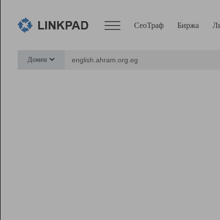
СеоТраф
Биржа
Л
Сервисы
Домен
СеоТраф
Монитор
Биржа
Pro
Линк+
Ресурсы
Вебмастер