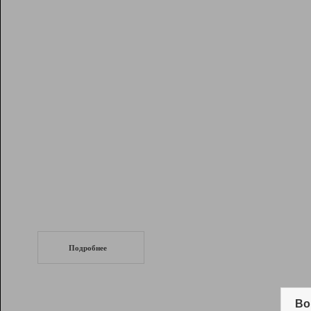
Рейтинг
Инструменты
Разработчикам
Партнерская
программа
Помощь
СеоТраф
Запустите
продвижение сайта
c LinkPad.
Подробнее
Вывод и удержание в ТОП10 выдачи
поисковых систем
Во