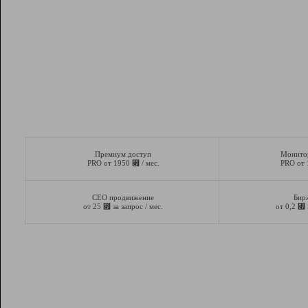
Премиум доступ
Монито
⃏
PRO от 1950
/ мес.
PRO от
СЕО продвижение
Бир
⃏
⃏
от 25
за запрос / мес.
от 0,2