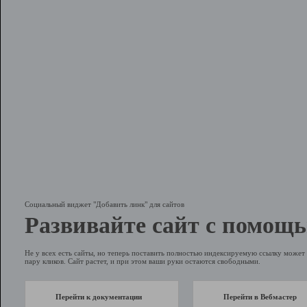
Социальный виджет "Добавить линк" для сайтов
Развивайте сайт с помощь
Не у всех есть сайты, но теперь поставить полностью индексируемую ссылку может 
пару кликов. Сайт растет, и при этом ваши руки остаются свободными.
Перейти к документации
Перейти в Вебмастер