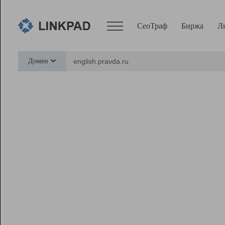
СеоТраф
Биржа
Л
Сервисы
Домен
СеоТраф
Монитор
Биржа
Pro
Линк+
Ресурсы
Вебмастер