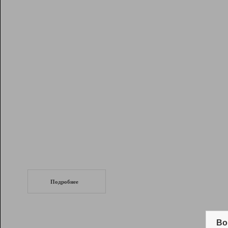
Рейтинг
Инструменты
Разработчикам
Партнерская
программа
Помощь
СеоТраф
Запустите
продвижение сайта
c LinkPad.
Подробнее
Вывод и удержание в ТОП10 выдачи
поисковых систем
Во