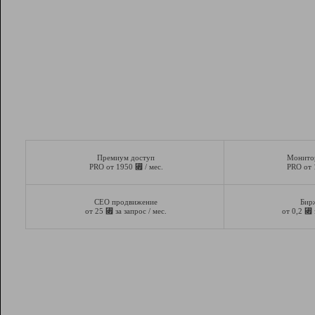
Премиум доступ
Монито
⃏
PRO от 1950
/ мес.
PRO от
СЕО продвижение
Бир
⃏
⃏
от 25
за запрос / мес.
от 0,2