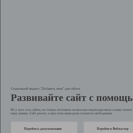
Социальный виджет "Добавить линк" для сайтов
Развивайте сайт с помощь
Не у всех есть сайты, но теперь поставить полностью индексируемую ссылку может 
пару кликов. Сайт растет, и при этом ваши руки остаются свободными.
Перейти к документации
Перейти в Вебмастер