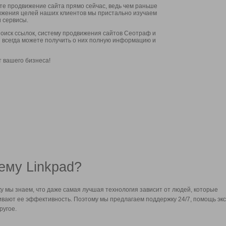
ите продвижение сайта прямо сейчас, ведь чем раньше
стижения целей наших клиентов мы пристально изучаем
 сервисы.
оиск ссылок, систему продвижения сайтов Сеотраф и
вы всегда можете получить о них полную информацию и
т вашего бизнеса!
ему Linkpad?
у мы знаем, что даже самая лучшая технология зависит от людей, которые
вают ее эффективность. Поэтому мы предлагаем поддержку 24/7, помощь экс
ругое.