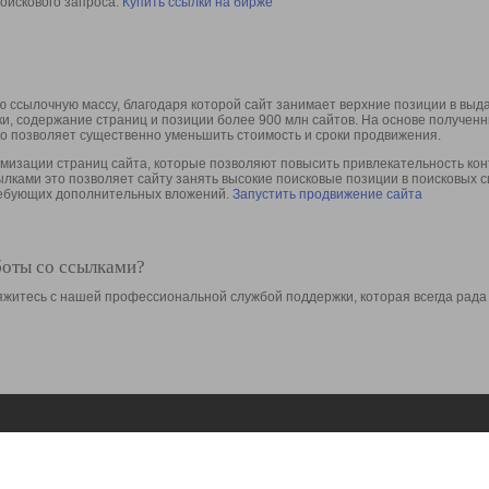
оискового запроса.
Купить ссылки на бирже
 ссылочную массу, благодаря которой сайт занимает верхние позиции в выд
ки, содержание страниц и позиции более 900 млн сайтов. На основе получе
то позволяет существенно уменьшить стоимость и сроки продвижения.
изации страниц сайта, которые позволяют повысить привлекательность конт
сылками это позволяет сайту занять высокие поисковые позиции в поисковых 
требующих дополнительных вложений.
Запустить продвижение сайта
боты со ссылками?
свяжитесь с нашей профессиональной службой поддержки, которая всегда рада
Ресурсы