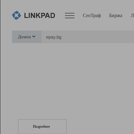
СеоТраф
Биржа
Л
Сервисы
Домен
СеоТраф
Монитор
Биржа
Pro
Линк+
СеоТраф
Запустите
продвижение сайта
c LinkPad.
Ресурсы
Вебмастер
Подробнее