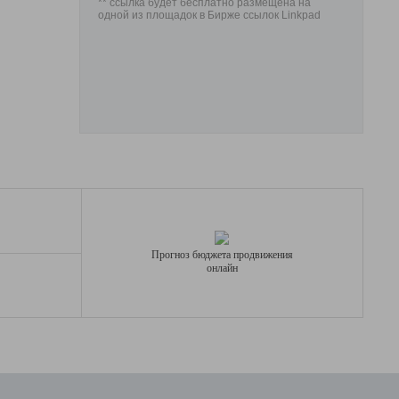
** ссылка будет бесплатно размещена на
одной из площадок в Бирже ссылок Linkpad
Прогноз бюджета продвижения
онлайн