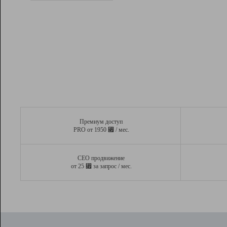
Рейтинг
Вывод и удержание в ТОП10 выдачи
поисковых систем
Инструменты
Разработчикам
Партнерская
программа
Помощь
Премиум доступ
⃏
PRO от 1950
/ мес.
СЕО продвижение
⃏
от 25
за запрос / мес.