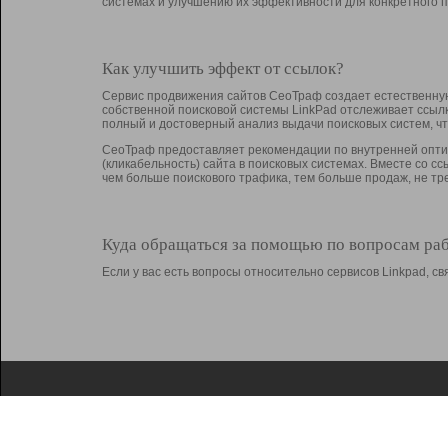
системах и улучшению их эффективности для конкретного п
Как улучшить эффект от ссылок?
Сервис продвижения сайтов СеоТраф создает естественную
собственной поисковой системы LinkPad отслеживает ссыл
полный и достоверный анализ выдачи поисковых систем, ч
СеоТраф предоставляет рекомендации по внутренней оптим
(кликабельность) сайта в поисковых системах. Вместе со с
чем больше поискового трафика, тем больше продаж, не 
Куда обращаться за помощью по вопросам ра
Если у вас есть вопросы относительно сервисов Linkpad, 
О Linkpad
Поддержка