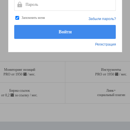
Пароль
Запомнить меня
Забыли пароль?
Регистрация
Мониторинг позиций
Инструменты
⃏
⃏
PRO от 1950
/ мес.
PRO от 1950
/ мес.
Биржа ссылок
Линк+
⃏
социальный плагин
от 0,2
за ссылку / мес.