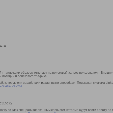
ах.
йт наилучшим образом отвечает на поисковый запрос пользователя. Внешние
и позиций и поискового трафика.
, которую они заработали различными способами. Поисковая система Linkpa
 ссылки сайтов
ссылок?
овку ссылок специализированным сервисам, которые будут вести работу по 