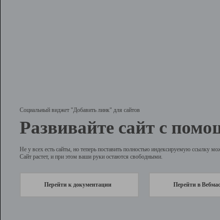
Социальный виджет "Добавить линк" для сайтов
Развивайте сайт с помо
Не у всех есть сайты, но теперь поставить полностью индексируемую ссылку мо
Сайт растет, и при этом ваши руки остаются свободными.
Перейти к документации
Перейти в Вебма