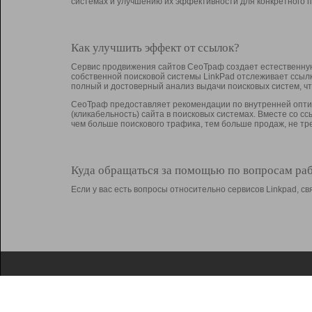
системах и улучшению их эффективности для конкретного п
Как улучшить эффект от ссылок?
Сервис продвижения сайтов СеоТраф создает естественную
собственной поисковой системы LinkPad отслеживает ссыл
полный и достоверный анализ выдачи поисковых систем, ч
СеоТраф предоставляет рекомендации по внутренней оптим
(кликабельность) сайта в поисковых системах. Вместе со с
чем больше поискового трафика, тем больше продаж, не 
Куда обращаться за помощью по вопросам ра
Если у вас есть вопросы относительно сервисов Linkpad, 
О Linkpad
Поддержка