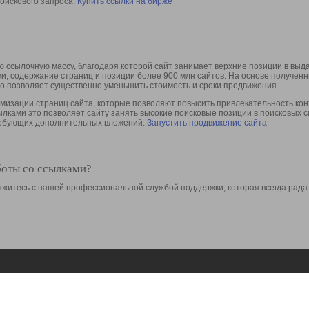
оискового запроса.
Купить ссылки на бирже
 ссылочную массу, благодаря которой сайт занимает верхние позиции в выд
ки, содержание страниц и позиции более 900 млн сайтов. На основе получе
то позволяет существенно уменьшить стоимость и сроки продвижения.
изации страниц сайта, которые позволяют повысить привлекательность конт
сылками это позволяет сайту занять высокие поисковые позиции в поисковых 
требующих дополнительных вложений.
Запустить продвижение сайта
боты со ссылками?
свяжитесь с нашей профессиональной службой поддержки, которая всегда рада
Ресурсы