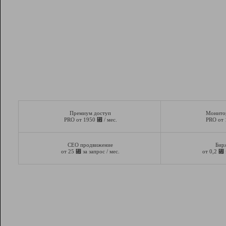
Премиум доступ
Монито
⃏
PRO от 1950
/ мес.
PRO от
СЕО продвижение
Бир
⃏
⃏
от 25
за запрос / мес.
от 0,2