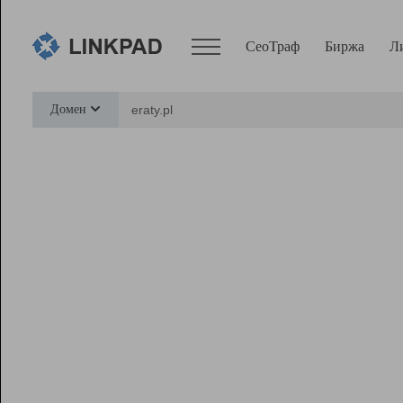
СеоТраф
Биржа
Л
Сервисы
Домен
СеоТраф
Монитор
Биржа
Pro
Линк+
Ресурсы
Вебмастер