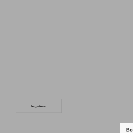
Рейтинг
Инструменты
Разработчикам
Партнерская
программа
Помощь
СеоТраф
Запустите
продвижение сайта
c LinkPad.
Подробнее
Вывод и удержание в ТОП10 выдачи
поисковых систем
Во