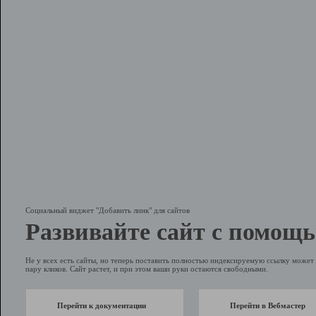
Социальный виджет "Добавить линк" для сайтов
Развивайте сайт с помощь
Не у всех есть сайты, но теперь поставить полностью индексируемую ссылку может 
пару кликов. Сайт растет, и при этом ваши руки остаются свободными.
Перейти к документации
Перейти в Вебмастер