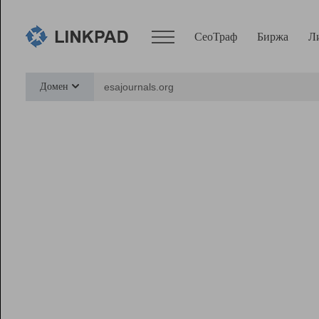
СеоТраф
Биржа
Л
Сервисы
Домен
СеоТраф
Монитор
Биржа
Pro
Линк+
Ресурсы
Вебмастер