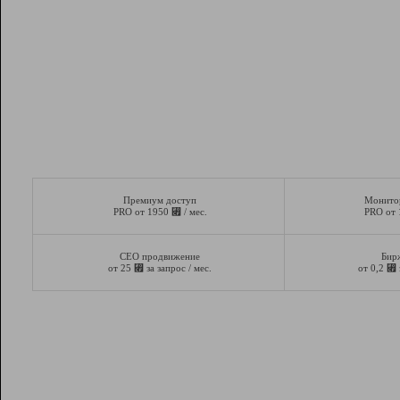
Премиум доступ
Монито
⃏
PRO от 1950
/ мес.
PRO от
СЕО продвижение
Бир
⃏
⃏
от 25
за запрос / мес.
от 0,2