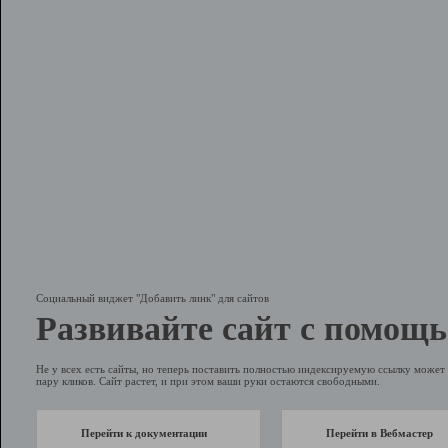
Социальный виджет "Добавить линк" для сайтов
Развивайте сайт с помощь
Не у всех есть сайты, но теперь поставить полностью индексируемую ссылку может 
пару кликов. Сайт растет, и при этом ваши руки остаются свободными.
Перейти к документации
Перейти в Вебмастер