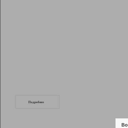
Рейтинг
Инструменты
Разработчикам
Партнерская
программа
Помощь
СеоТраф
Запустите
продвижение сайта
c LinkPad.
Подробнее
Вывод и удержание в ТОП10 выдачи
поисковых систем
Во