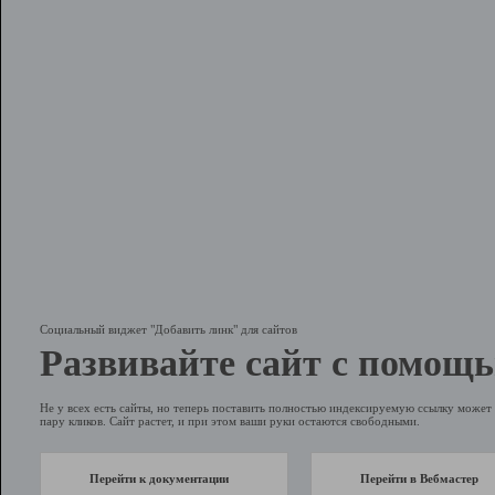
Социальный виджет "Добавить линк" для сайтов
Развивайте сайт с помощь
Не у всех есть сайты, но теперь поставить полностью индексируемую ссылку может 
пару кликов. Сайт растет, и при этом ваши руки остаются свободными.
Перейти к документации
Перейти в Вебмастер