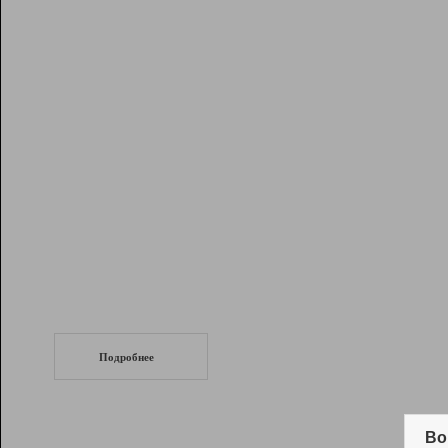
Рейтинг
Инструменты
Разработчикам
Партнерская
программа
Помощь
СеоТраф
Запустите
продвижение сайта
c LinkPad.
Подробнее
Вывод и удержание в ТОП10 выдачи
поисковых систем
Во