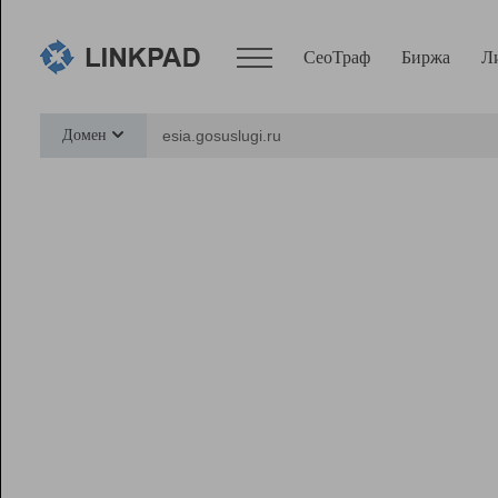
СеоТраф
Биржа
Л
Сервисы
Домен
СеоТраф
Монитор
Биржа
Pro
Линк+
Ресурсы
Вебмастер