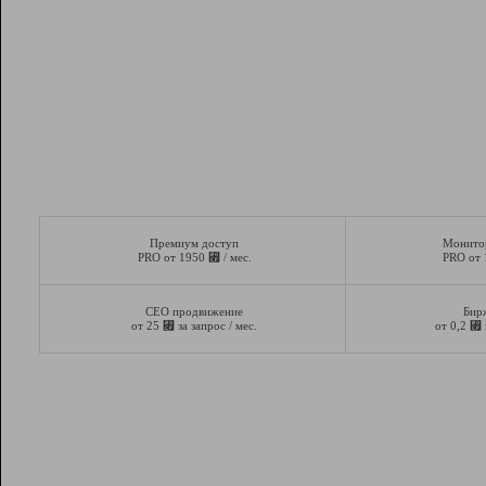
Премиум доступ
Монито
⃏
PRO от 1950
/ мес.
PRO от
СЕО продвижение
Бир
⃏
⃏
от 25
за запрос / мес.
от 0,2