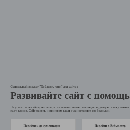
Социальный виджет "Добавить линк" для сайтов
Развивайте сайт с помощь
Не у всех есть сайты, но теперь поставить полностью индексируемую ссылку может 
пару кликов. Сайт растет, и при этом ваши руки остаются свободными.
Перейти к документации
Перейти в Вебмастер