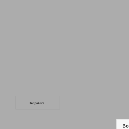
Рейтинг
Инструменты
Разработчикам
Партнерская
программа
Помощь
СеоТраф
Запустите
продвижение сайта
c LinkPad.
Подробнее
Вывод и удержание в ТОП10 выдачи
поисковых систем
Во