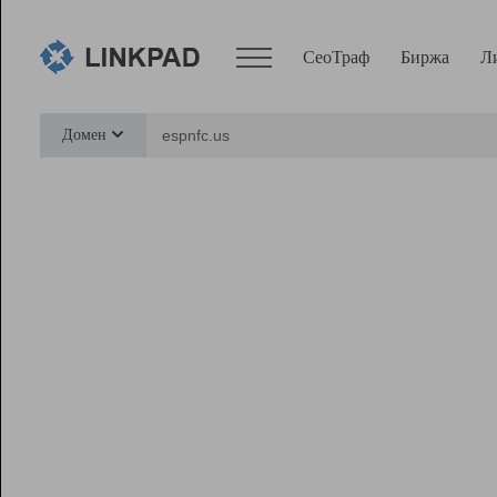
СеоТраф
Биржа
Л
Сервисы
Домен
СеоТраф
Монитор
Биржа
Pro
Линк+
Ресурсы
Вебмастер