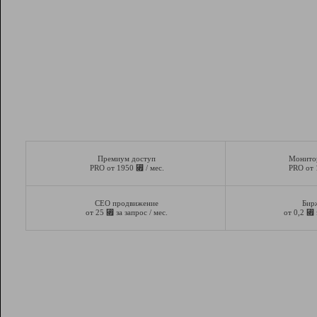
Премиум доступ
Монито
⃏
PRO от 1950
/ мес.
PRO от
СЕО продвижение
Бир
⃏
⃏
от 25
за запрос / мес.
от 0,2