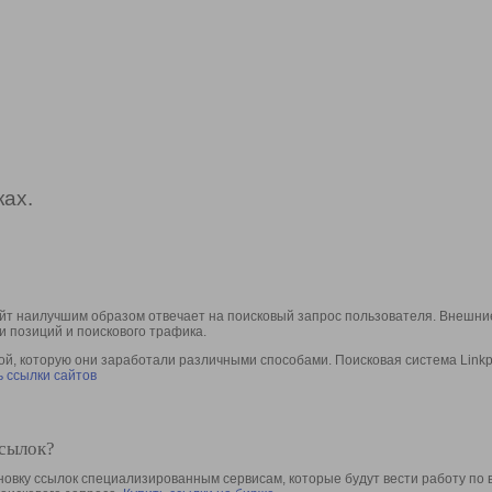
ах.
йт наилучшим образом отвечает на поисковый запрос пользователя. Внешние
и позиций и поискового трафика.
, которую они заработали различными способами. Поисковая система Linkpa
 ссылки сайтов
ссылок?
овку ссылок специализированным сервисам, которые будут вести работу по 