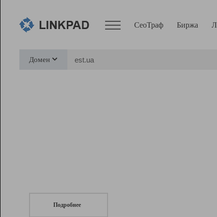
СеоТраф
Биржа
Л
Сервисы
Домен
СеоТраф
Монитор
Биржа
Pro
Линк+
СеоТраф
Запустите
продвижение сайта
c LinkPad.
Ресурсы
Вебмастер
Подробнее