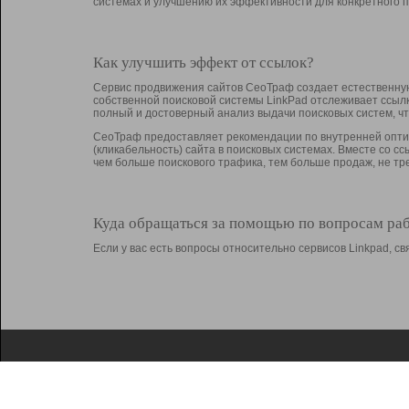
системах и улучшению их эффективности для конкретного п
Как улучшить эффект от ссылок?
Сервис продвижения сайтов СеоТраф создает естественную
собственной поисковой системы LinkPad отслеживает ссыл
полный и достоверный анализ выдачи поисковых систем, ч
СеоТраф предоставляет рекомендации по внутренней оптим
(кликабельность) сайта в поисковых системах. Вместе со с
чем больше поискового трафика, тем больше продаж, не 
Куда обращаться за помощью по вопросам ра
Если у вас есть вопросы относительно сервисов Linkpad, 
О Linkpad
Поддержка