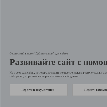
Социальный виджет "Добавить линк" для сайтов
Развивайте сайт с помо
Не у всех есть сайты, но теперь поставить полностью индексируемую ссылку мо
Сайт растет, и при этом ваши руки остаются свободными.
Перейти к документации
Перейти в Вебма