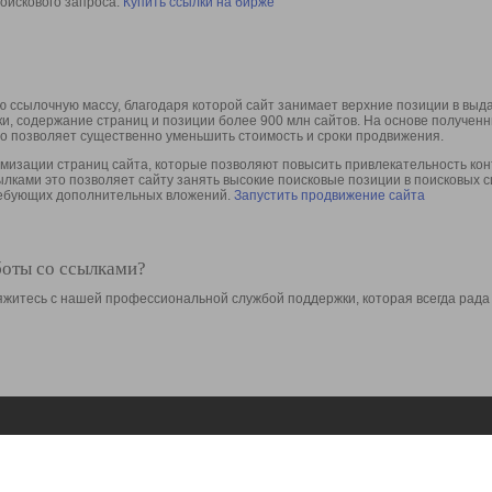
оискового запроса.
Купить ссылки на бирже
 ссылочную массу, благодаря которой сайт занимает верхние позиции в выд
ки, содержание страниц и позиции более 900 млн сайтов. На основе получе
то позволяет существенно уменьшить стоимость и сроки продвижения.
изации страниц сайта, которые позволяют повысить привлекательность конт
сылками это позволяет сайту занять высокие поисковые позиции в поисковых 
требующих дополнительных вложений.
Запустить продвижение сайта
боты со ссылками?
свяжитесь с нашей профессиональной службой поддержки, которая всегда рада
Ресурсы