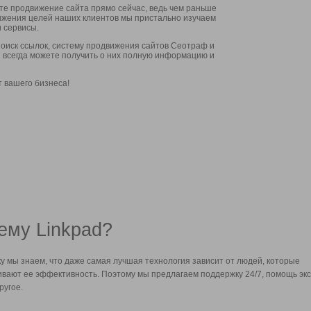
ите продвижение сайта прямо сейчас, ведь чем раньше
стижения целей наших клиентов мы пристально изучаем
 сервисы.
оиск ссылок, систему продвижения сайтов Сеотраф и
вы всегда можете получить о них полную информацию и
т вашего бизнеса!
ему Linkpad?
у мы знаем, что даже самая лучшая технология зависит от людей, которые
вают ее эффективность. Поэтому мы предлагаем поддержку 24/7, помощь экс
ругое.