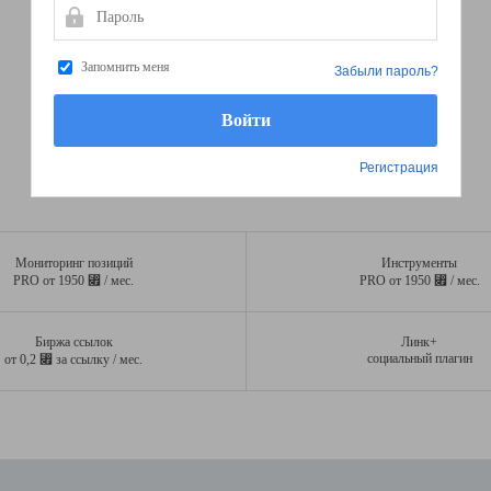
Пароль
Запомнить меня
Забыли пароль?
Регистрация
Мониторинг позиций
Инструменты
⃏
⃏
PRO от 1950
/ мес.
PRO от 1950
/ мес.
Биржа ссылок
Линк+
⃏
социальный плагин
от 0,2
за ссылку / мес.