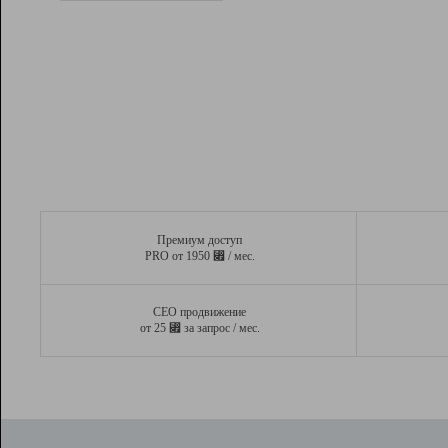
Рейтинг
Вывод и удержание в ТОП10 выдачи
поисковых систем
Инструменты
Разработчикам
Партнерская
программа
Помощь
Премиум доступ
⃏
PRO от 1950
/ мес.
СЕО продвижение
⃏
от 25
за запрос / мес.