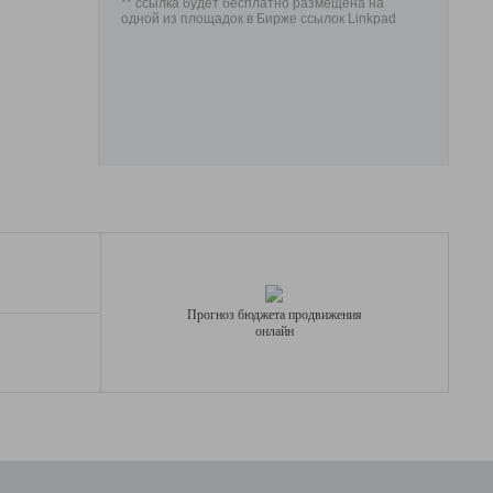
** ссылка будет бесплатно размещена на
одной из площадок в Бирже ссылок Linkpad
Прогноз бюджета продвижения
онлайн