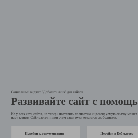
Социальный виджет "Добавить линк" для сайтов
Развивайте сайт с помощь
Не у всех есть сайты, но теперь поставить полностью индексируемую ссылку может 
пару кликов. Сайт растет, и при этом ваши руки остаются свободными.
Перейти к документации
Перейти в Вебмастер