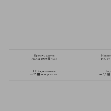
Премиум доступ
Монито
⃏
PRO от 1950
/ мес.
PRO от
СЕО продвижение
Бир
⃏
⃏
от 25
за запрос / мес.
от 0,2