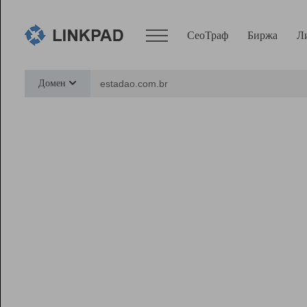
СеоТраф
Биржа
Л
Сервисы
Домен
СеоТраф
Монитор
Биржа
Pro
Линк+
Ресурсы
Вебмастер