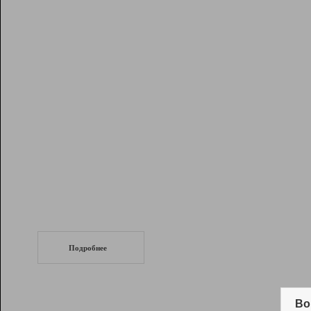
Рейтинг
Инструменты
Разработчикам
Партнерская
программа
Помощь
СеоТраф
Запустите
продвижение сайта
c LinkPad.
Подробнее
Вывод и удержание в ТОП10 выдачи
поисковых систем
Во