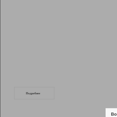
Рейтинг
Инструменты
Разработчикам
Партнерская
программа
Помощь
СеоТраф
Запустите
продвижение сайта
c LinkPad.
Подробнее
Вывод и удержание в ТОП10 выдачи
поисковых систем
Во