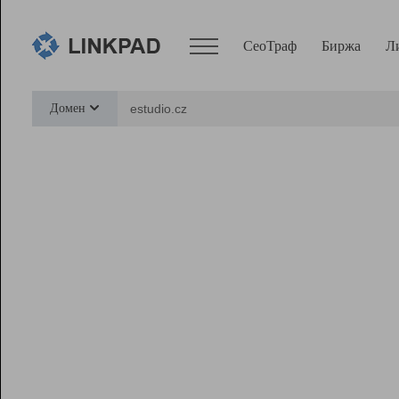
СеоТраф
Биржа
Л
Сервисы
Домен
СеоТраф
Монитор
Биржа
Pro
Линк+
Ресурсы
Вебмастер