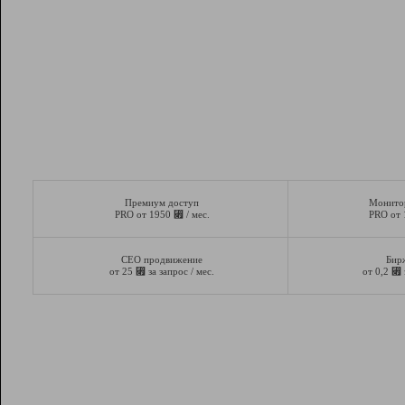
Премиум доступ
Монито
⃏
PRO от 1950
/ мес.
PRO от
СЕО продвижение
Бир
⃏
⃏
от 25
за запрос / мес.
от 0,2