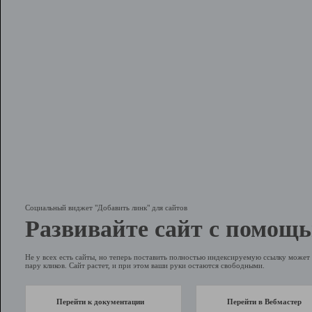
Социальный виджет "Добавить линк" для сайтов
Развивайте сайт с помощь
Не у всех есть сайты, но теперь поставить полностью индексируемую ссылку может 
пару кликов. Сайт растет, и при этом ваши руки остаются свободными.
Перейти к документации
Перейти в Вебмастер