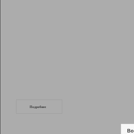
Рейтинг
Инструменты
Разработчикам
Партнерская
программа
Помощь
СеоТраф
Запустите
продвижение сайта
c LinkPad.
Подробнее
Вывод и удержание в ТОП10 выдачи
поисковых систем
Во