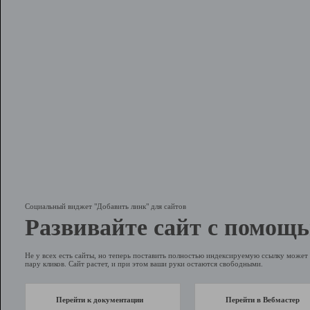
Социальный виджет "Добавить линк" для сайтов
Развивайте сайт с помощь
Не у всех есть сайты, но теперь поставить полностью индексируемую ссылку может 
пару кликов. Сайт растет, и при этом ваши руки остаются свободными.
Перейти к документации
Перейти в Вебмастер