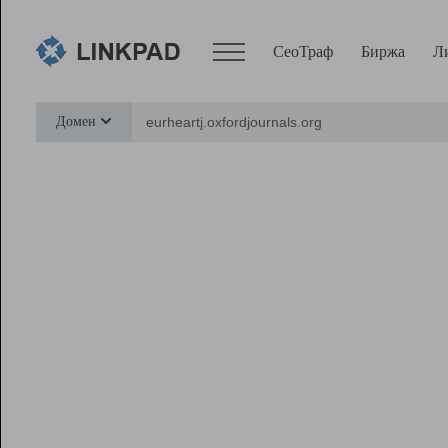
СеоТраф
Биржа
Л
Сервисы
Домен
СеоТраф
Монитор
Биржа
Pro
Линк+
Ресурсы
Вебмастер