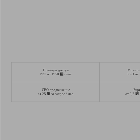
Премиум доступ
Монито
⃏
PRO от 1950
/ мес.
PRO от
СЕО продвижение
Бир
⃏
⃏
от 25
за запрос / мес.
от 0,2