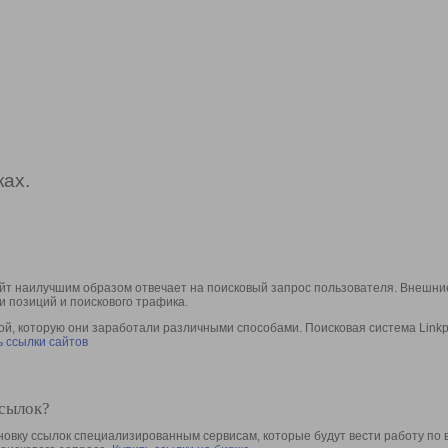
ах.
йт наилучшим образом отвечает на поисковый запрос пользователя. Внешние
и позиций и поискового трафика.
, которую они заработали различными способами. Поисковая система Linkpa
 ссылки сайтов
ссылок?
овку ссылок специализированным сервисам, которые будут вести работу по 