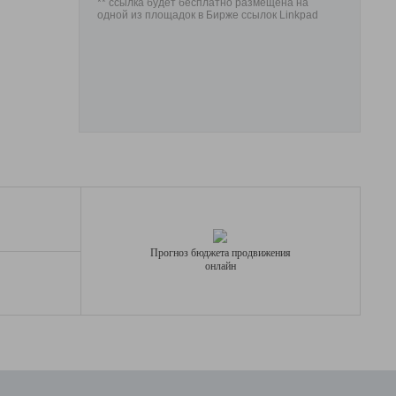
** ссылка будет бесплатно размещена на
одной из площадок в Бирже ссылок Linkpad
Прогноз бюджета продвижения
онлайн