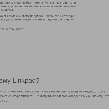
ите продвижение сайта прямо сейчас, ведь чем раньше
стижения целей наших клиентов мы пристально изучаем
 сервисы.
оиск ссылок, систему продвижения сайтов Сеотраф и
вы всегда можете получить о них полную информацию и
т вашего бизнеса!
ему Linkpad?
у мы знаем, что даже самая лучшая технология зависит от людей, которые
вают ее эффективность. Поэтому мы предлагаем поддержку 24/7, помощь экс
ругое.