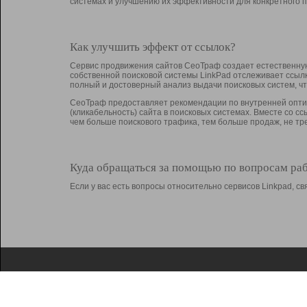
системах и улучшению их эффективности для конкретного п
Как улучшить эффект от ссылок?
Сервис продвижения сайтов СеоТраф создает естественную
собственной поисковой системы LinkPad отслеживает ссыл
полный и достоверный анализ выдачи поисковых систем, ч
СеоТраф предоставляет рекомендации по внутренней оптим
(кликабельность) сайта в поисковых системах. Вместе со с
чем больше поискового трафика, тем больше продаж, не 
Куда обращаться за помощью по вопросам ра
Если у вас есть вопросы относительно сервисов Linkpad, 
О Linkpad
Поддержка