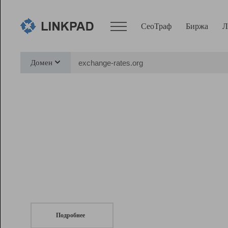
СеоТраф
Биржа
Л
Сервисы
Домен
СеоТраф
Монитор
Биржа
Pro
Линк+
СеоТраф
Запустите
продвижение сайта
c LinkPad.
Ресурсы
Вебмастер
Подробнее