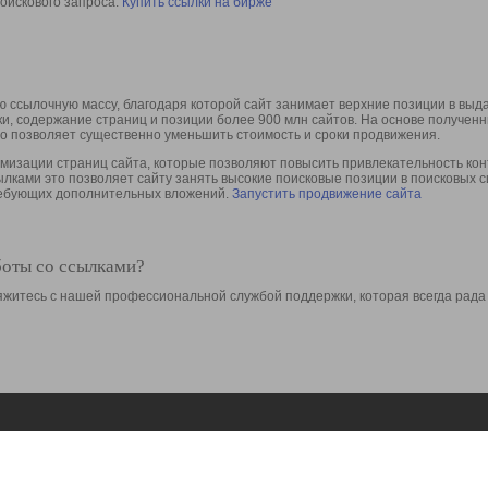
оискового запроса.
Купить ссылки на бирже
 ссылочную массу, благодаря которой сайт занимает верхние позиции в выд
ки, содержание страниц и позиции более 900 млн сайтов. На основе получе
то позволяет существенно уменьшить стоимость и сроки продвижения.
изации страниц сайта, которые позволяют повысить привлекательность конт
сылками это позволяет сайту занять высокие поисковые позиции в поисковых 
требующих дополнительных вложений.
Запустить продвижение сайта
боты со ссылками?
свяжитесь с нашей профессиональной службой поддержки, которая всегда рада
Ресурсы