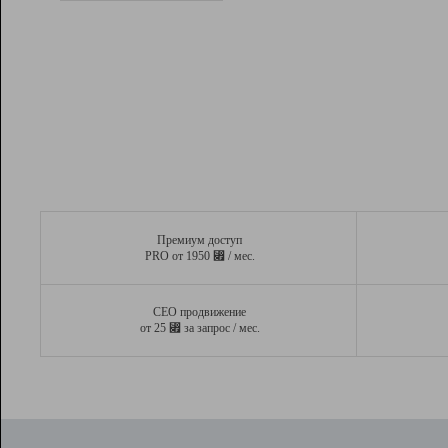
Рейтинг
Вывод и удержание в ТОП10 выдачи
поисковых систем
Инструменты
Разработчикам
Партнерская
программа
Помощь
Премиум доступ
⃏
PRO от 1950
/ мес.
СЕО продвижение
⃏
от 25
за запрос / мес.