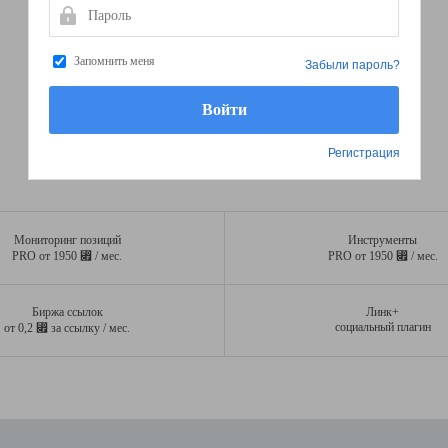
Пароль
Запомнить меня
Забыли пароль?
Регистрация
Мониторинг позиций
Инструменты
⃏
⃏
PRO от 1950
/ мес.
PRO от 1950
/ мес.
Биржа ссылок
Линк+
⃏
социальный плагин
от 0,2
за ссылку / мес.