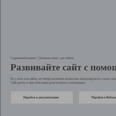
Социальный виджет "Добавить линк" для сайтов
Развивайте сайт с помо
Не у всех есть сайты, но теперь поставить полностью индексируемую ссылку мо
Сайт растет, и при этом ваши руки остаются свободными.
Перейти к документации
Перейти в Вебма