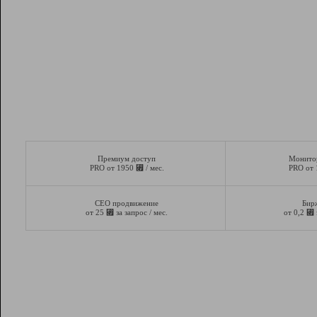
Премиум доступ
Монито
⃏
PRO от 1950
/ мес.
PRO от
СЕО продвижение
Бир
⃏
⃏
от 25
за запрос / мес.
от 0,2