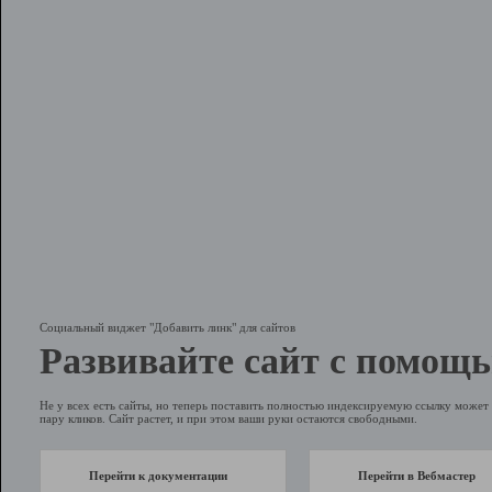
Социальный виджет "Добавить линк" для сайтов
Развивайте сайт с помощь
Не у всех есть сайты, но теперь поставить полностью индексируемую ссылку может 
пару кликов. Сайт растет, и при этом ваши руки остаются свободными.
Перейти к документации
Перейти в Вебмастер