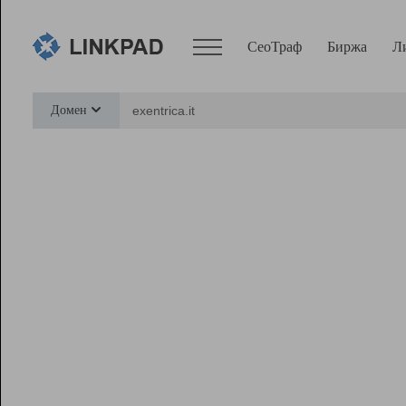
СеоТраф
Биржа
Л
Сервисы
Домен
СеоТраф
Монитор
Биржа
Pro
Линк+
Ресурсы
Вебмастер