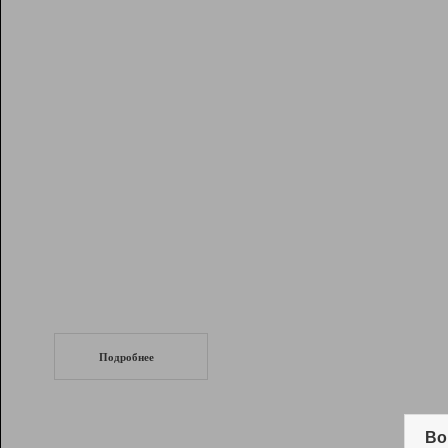
Рейтинг
Инструменты
Разработчикам
Партнерская
программа
Помощь
СеоТраф
Запустите
продвижение сайта
c LinkPad.
Подробнее
Вывод и удержание в ТОП10 выдачи
поисковых систем
Во