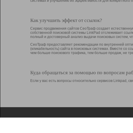
системах и улучшению их эффективности для конкретного п
Как улучшить эффект от ссылок?
Сервис продвижения сайтов СеоТраф создает естественную
собственной поисковой системы LinkPad отслеживает ссыл
полный и достоверный анализ выдачи поисковых систем, ч
СеоТраф предоставляет рекомендации по внутренней оптим
(кликабельность) сайта в поисковых системах. Вместе со с
чем больше поискового трафика, тем больше продаж, не 
Куда обращаться за помощью по вопросам ра
Если у вас есть вопросы относительно сервисов Linkpad, 
О Linkpad
Поддержка