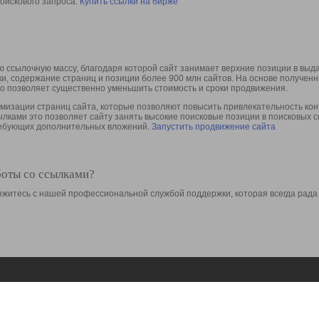
оискового запроса.
Купить ссылки на бирже
 ссылочную массу, благодаря которой сайт занимает верхние позиции в выд
ки, содержание страниц и позиции более 900 млн сайтов. На основе получе
то позволяет существенно уменьшить стоимость и сроки продвижения.
изации страниц сайта, которые позволяют повысить привлекательность конт
сылками это позволяет сайту занять высокие поисковые позиции в поисковых 
требующих дополнительных вложений.
Запустить продвижение сайта
боты со ссылками?
свяжитесь с нашей профессиональной службой поддержки, которая всегда рада
Ресурсы