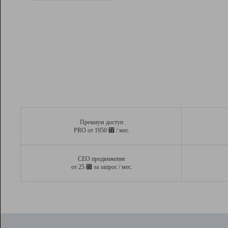
Рейтинг
Вывод и удержание в ТОП10 выдачи
поисковых систем
Инструменты
Разработчикам
Партнерская
программа
Помощь
Премиум доступ
⃏
PRO от 1950
/ мес.
СЕО продвижение
⃏
от 25
за запрос / мес.