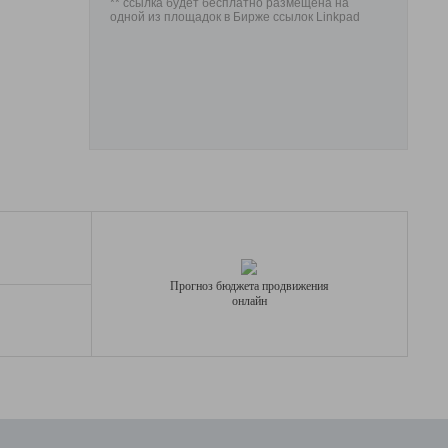
** ссылка будет бесплатно размещена на
одной из площадок в Бирже ссылок Linkpad
Прогноз бюджета продвижения
онлайн