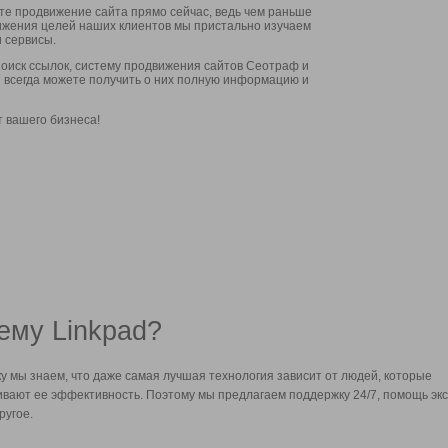
ите продвижение сайта прямо сейчас, ведь чем раньше
стижения целей наших клиентов мы пристально изучаем
 сервисы.
оиск ссылок, систему продвижения сайтов Сеотраф и
вы всегда можете получить о них полную информацию и
т вашего бизнеса!
ему Linkpad?
у мы знаем, что даже самая лучшая технология зависит от людей, которые
вают ее эффективность. Поэтому мы предлагаем поддержку 24/7, помощь экс
ругое.