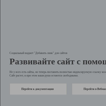
Социальный виджет "Добавить линк" для сайтов
Развивайте сайт с помо
Не у всех есть сайты, но теперь поставить полностью индексируемую ссылку мо
Сайт растет, и при этом ваши руки остаются свободными.
Перейти к документации
Перейти в Вебма