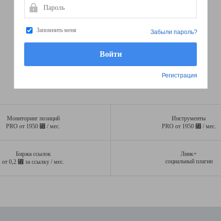
Пароль
Запомнить меня
Забыли пароль?
Регистрация
Мониторинг позиций
Инструменты
⃏
⃏
PRO от 1950
/ мес.
PRO от 1950
/ мес.
Биржа ссылок
Линк+
⃏
социальный плагин
от 0,2
за ссылку / мес.