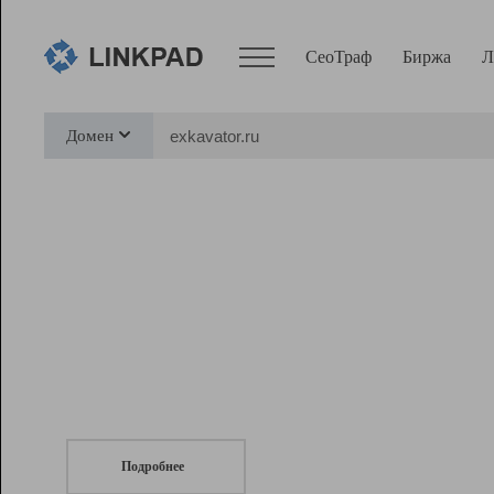
СеоТраф
Биржа
Л
Сервисы
Домен
СеоТраф
Монитор
Биржа
Pro
Линк+
СеоТраф
Запустите
продвижение сайта
c LinkPad.
Ресурсы
Вебмастер
Подробнее