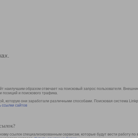
ах.
йт наилучшим образом отвечает на поисковый запрос пользователя. Внешние
и позиций и поискового трафика.
, которую они заработали различными способами. Поисковая система Linkpa
 ссылки сайтов
ссылок?
овку ссылок специализированным сервисам, которые будут вести работу по 