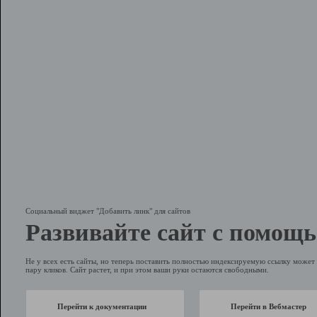
Социальный виджет "Добавить линк" для сайтов
Развивайте сайт с помощь
Не у всех есть сайты, но теперь поставить полностью индексируемую ссылку может 
пару кликов. Сайт растет, и при этом ваши руки остаются свободными.
Перейти к документации
Перейти в Вебмастер