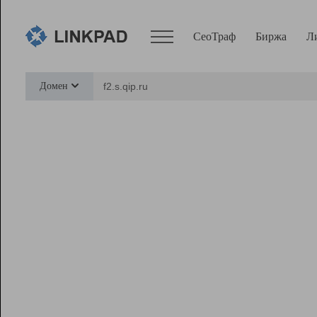
СеоТраф
Биржа
Л
Сервисы
Домен
СеоТраф
Монитор
Биржа
Pro
Линк+
Ресурсы
Вебмастер