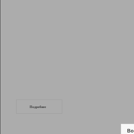
Рейтинг
Инструменты
Разработчикам
Партнерская
программа
Помощь
СеоТраф
Запустите
продвижение сайта
c LinkPad.
Подробнее
Вывод и удержание в ТОП10 выдачи
поисковых систем
Во