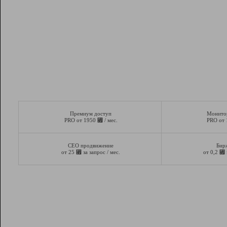
Премиум доступ
Монито
⃏
PRO от 1950
/ мес.
PRO от
СЕО продвижение
Бир
⃏
⃏
от 25
за запрос / мес.
от 0,2