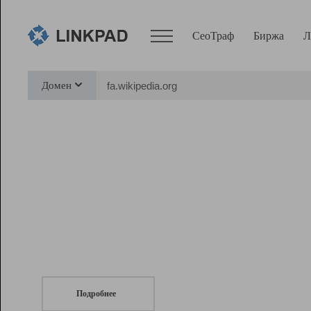
СеоТраф
Биржа
Л
Сервисы
Домен
СеоТраф
Монитор
Биржа
Pro
Линк+
СеоТраф
Запустите
продвижение сайта
c LinkPad.
Ресурсы
Вебмастер
Подробнее