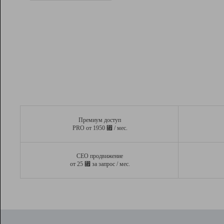
Рейтинг
Вывод и удержание в ТОП10 выдачи
поисковых систем
Инструменты
Разработчикам
Партнерская
программа
Помощь
Премиум доступ
⃏
PRO от 1950
/ мес.
СЕО продвижение
⃏
от 25
за запрос / мес.