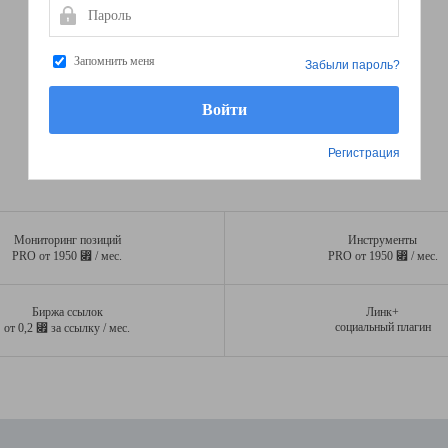
Пароль
Запомнить меня
Забыли пароль?
Регистрация
Мониторинг позиций
Инструменты
⃏
⃏
PRO от 1950
/ мес.
PRO от 1950
/ мес.
Биржа ссылок
Линк+
⃏
социальный плагин
от 0,2
за ссылку / мес.