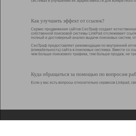
системах и улучшению их эффективности для конкретного п
Как улучшить эффект от ссылок?
Сервис продвижения сайтов СеоТраф создает естественную
собственной поисковой системы LinkPad отслеживает ссыл
полный и достоверный анализ выдачи поисковых систем, ч
СеоТраф предоставляет рекомендации по внутренней оптим
(кликабельность) сайта в поисковых системах. Вместе со с
чем больше поискового трафика, тем больше продаж, не 
Куда обращаться за помощью по вопросам ра
Если у вас есть вопросы относительно сервисов Linkpad, 
О Linkpad
Поддержка