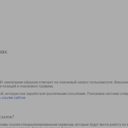
ах.
йт наилучшим образом отвечает на поисковый запрос пользователя. Внешние
и позиций и поискового трафика.
, которую они заработали различными способами. Поисковая система Linkpa
 ссылки сайтов
ссылок?
овку ссылок специализированным сервисам, которые будут вести работу по 