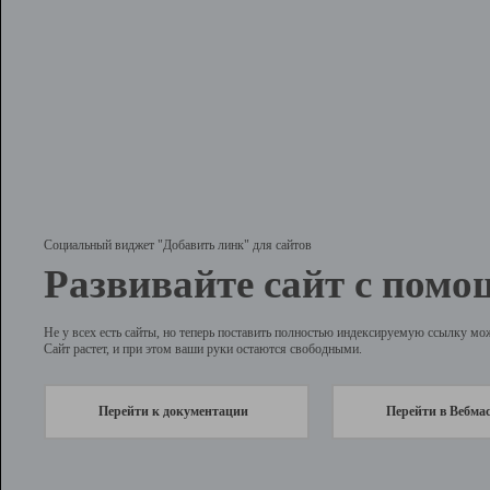
Социальный виджет "Добавить линк" для сайтов
Развивайте сайт с помо
Не у всех есть сайты, но теперь поставить полностью индексируемую ссылку мо
Сайт растет, и при этом ваши руки остаются свободными.
Перейти к документации
Перейти в Вебма