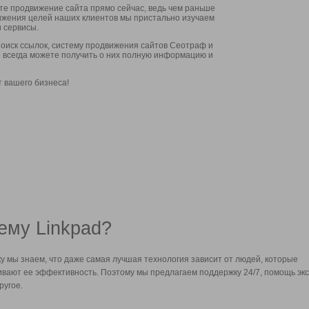
ите продвижение сайта прямо сейчас, ведь чем раньше
стижения целей наших клиентов мы пристально изучаем
 сервисы.
оиск ссылок, систему продвижения сайтов Сеотраф и
вы всегда можете получить о них полную информацию и
т вашего бизнеса!
ему Linkpad?
у мы знаем, что даже самая лучшая технология зависит от людей, которые
вают ее эффективность. Поэтому мы предлагаем поддержку 24/7, помощь экс
ругое.