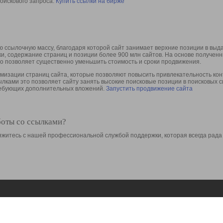
оискового запроса.
Купить ссылки на бирже
 ссылочную массу, благодаря которой сайт занимает верхние позиции в выд
ки, содержание страниц и позиции более 900 млн сайтов. На основе получе
то позволяет существенно уменьшить стоимость и сроки продвижения.
изации страниц сайта, которые позволяют повысить привлекательность конт
сылками это позволяет сайту занять высокие поисковые позиции в поисковых 
требующих дополнительных вложений.
Запустить продвижение сайта
боты со ссылками?
свяжитесь с нашей профессиональной службой поддержки, которая всегда рада
Ресурсы