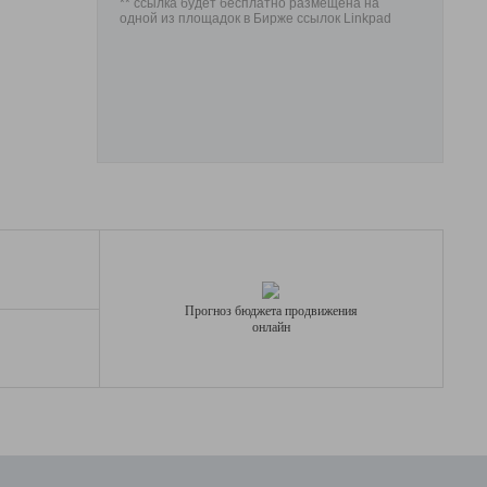
** ссылка будет бесплатно размещена на
одной из площадок в Бирже ссылок Linkpad
Прогноз бюджета продвижения
онлайн