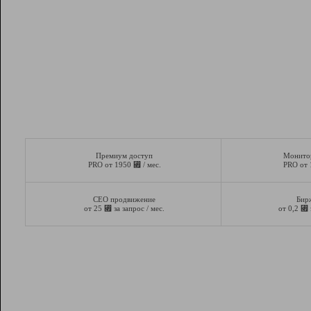
Премиум доступ
Монито
⃏
PRO от 1950
/ мес.
PRO от
СЕО продвижение
Бир
⃏
⃏
от 25
за запрос / мес.
от 0,2