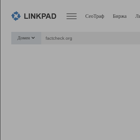
СеоТраф
Биржа
Л
Сервисы
Домен
СеоТраф
Монитор
Биржа
Pro
Линк+
Ресурсы
Вебмастер