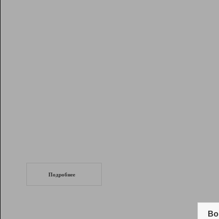
Рейтинг
Инструменты
Разработчикам
Партнерская
программа
Помощь
СеоТраф
Запустите
продвижение сайта
c LinkPad.
Подробнее
Вывод и удержание в ТОП10 выдачи
поисковых систем
Во