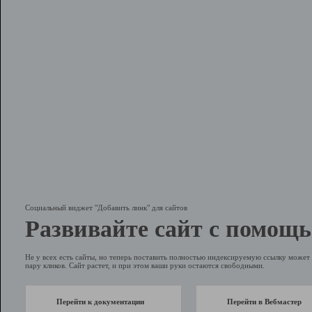
Социальный виджет "Добавить линк" для сайтов
Развивайте сайт с помощь
Не у всех есть сайты, но теперь поставить полностью индексируемую ссылку может 
пару кликов. Сайт растет, и при этом ваши руки остаются свободными.
Перейти к документации
Перейти в Вебмастер